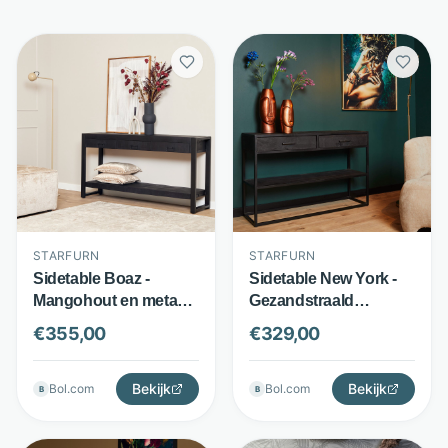
STARFURN
STARFURN
Sidetable Boaz -
Sidetable New York -
Mangohout en metaal -
Gezandstraald
3 laden - Zwart -
mangohout en metaal -
€
355,00
€
329,00
Starfurn
2 lades - Zwart -
Starfurn
Bekijk
Bekijk
Bol.com
Bol.com
B
B