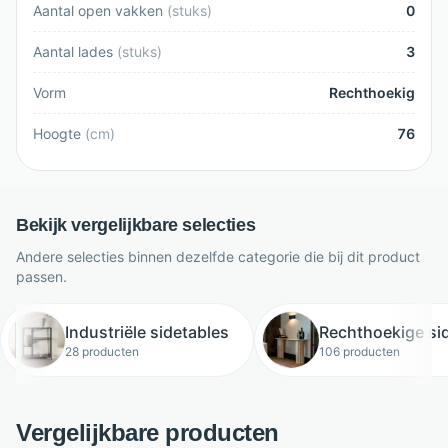
Aantal open vakken
(
stuks
)
0
Aantal lades
(
stuks
)
3
Vorm
Rechthoekig
Hoogte
(
cm
)
76
Bekijk vergelijkbare selecties
Andere selecties binnen dezelfde categorie die bij dit product
passen.
Industriële sidetables
Rechthoekige si
28 producten
106 producten
Vergelijkbare producten