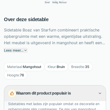
Snel
Veilig
Retour
Over deze sidetable
Sidetable Boaz van Starfurn combineert praktische
opbergruimte met een warme, eigentijdse uitstraling.
Het meubel is uitgevoerd in mangohout en heeft een
stevig metalen frame, afgewerkt met zwarte lak voor
Lees meer...
een stoer contrast. De drie lades bieden ruimte voor
sleutels, post, accessoires en kleine spullen die je
Materiaal
:
Mangohout
Kleur
:
Bruin
Breedte
:
35
graag uit het zicht houdt. Bijzonder aan Boaz is de
inleg van verschillende stroken gelakt hout, waardoor
Hoogte
:
76
elke sidetable karakter en diepte krijgt. Met zijn
formaat van 150 x 35 x 76 cm past hij perfect in de
Waarom dit product populair is
hal, achter de bank of tegen een lange wand. Stijlvol,
functioneel en tijdloos.
Sidetables met lades zijn populair omdat ze decoratie en
opbergruimte slim combineren. De mix van mangohout,