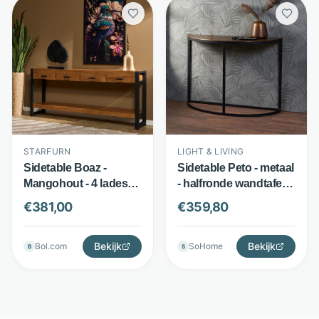
STARFURN
LIGHT & LIVING
Sidetable Boaz -
Sidetable Peto - metaal
Mangohout - 4 lades
- halfronde wandtafel -
met ingelegde
antiek brons - Light &
€
381,00
€
359,80
houtstroken - Bruin -
Living
Starfurn
Bekijk
Bekijk
Bol.com
SoHome
B
S