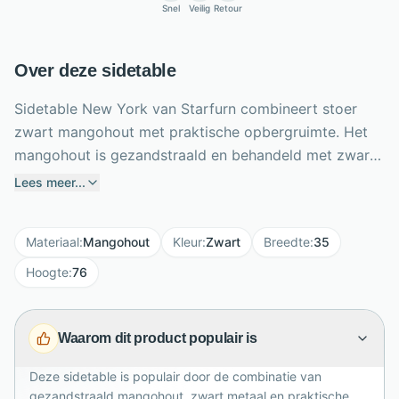
Snel
Veilig
Retour
Over deze sidetable
Sidetable New York van Starfurn combineert stoer
zwart mangohout met praktische opbergruimte. Het
mangohout is gezandstraald en behandeld met zwarte
lak, waardoor de houtstructuur subtiel zichtbaar blijft
Lees meer...
en het meubel een krachtig industrieel karakter krijgt.
Het zwarte metalen frame en de bijpassende
Materiaal
:
Mangohout
Kleur
:
Zwart
Breedte
:
35
handgrepen zorgen voor een strak geheel. Met een
formaat van 120 x 35 x 76 cm is deze sidetable ideaal
Hoogte
:
76
tegen de wand in de hal, woonkamer of eetkamer. De
twee lades bieden ruimte voor sleutels, papieren of
Waarom dit product populair is
accessoires, terwijl het onderblad extra plek biedt
voor manden, boeken of decoratie.
Deze sidetable is populair door de combinatie van
gezandstraald mangohout, zwart metaal en praktische