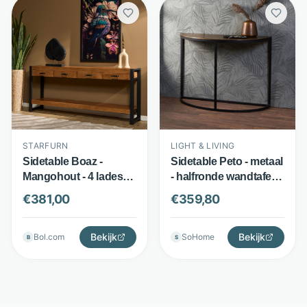
STARFURN
LIGHT & LIVING
Sidetable Boaz -
Sidetable Peto - metaal
Mangohout - 4 lades
- halfronde wandtafel -
met ingelegde
antiek brons - Light &
€
381,00
€
359,80
houtstroken - Bruin -
Living
Starfurn
Bekijk
Bekijk
Bol.com
SoHome
B
S