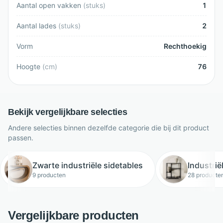
Aantal open vakken
(
stuks
)
1
Aantal lades
(
stuks
)
2
Vorm
Rechthoekig
Hoogte
(
cm
)
76
Bekijk vergelijkbare selecties
Andere selecties binnen dezelfde categorie die bij dit product
passen.
Zwarte industriële sidetables
Industrië
9 producten
28 producte
Vergelijkbare producten