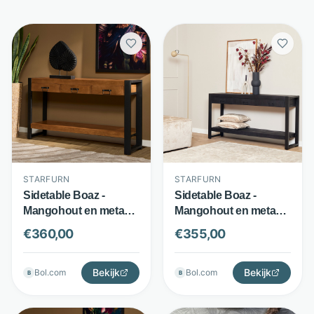
STARFURN
STARFURN
Sidetable Boaz -
Sidetable Boaz -
Mangohout en metaal -
Mangohout en metaal -
3 lades met stroken
3 laden - Zwart -
€
360,00
€
355,00
hout - Bruin - Starfurn
Starfurn
Bekijk
Bekijk
Bol.com
Bol.com
B
B