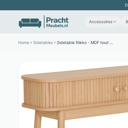
D
Accessoires
Home
Sidetables
Sidetable Nikko - MDF hout - compact ontwerp van 100 cm - bruin - House Nordic