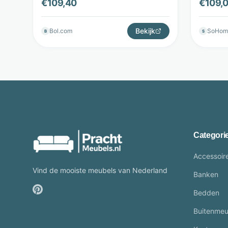
€
109,40
€
109,
Sweiko
Bekijk
Bol.com
SoHom
B
S
Categori
Accessoir
Vind de mooiste meubels van Nederland
Banken
Bedden
Buitenmeu