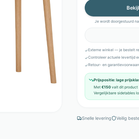
Bekij
Je wordt doorgestuurd n
Externe winkel — je bestelt r
✓
Controleer actuele levertijd 
✓
Retour- en garantievoorwaar
✓
Prijspositie:
lage prijskl
Met
€150
valt dit product
Vergelijkbare
sidetables
l
Snelle levering
Veilig beste