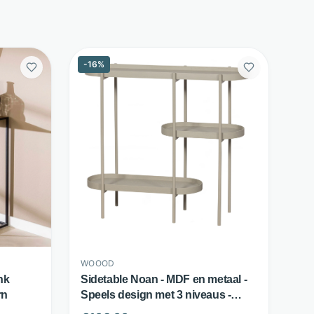
-
16
%
WOOOD
ank
Sidetable Noan - MDF en metaal -
rn
Speels design met 3 niveaus -
Beige - WOOOD