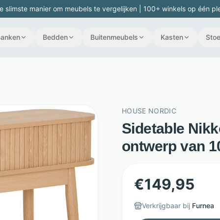
e slimste manier om meubels te vergelijken | 100+ winkels op één pl
Banken
Bedden
Buitenmeubels
Kasten
Stoe
HOUSE NORDIC
Sidetable Nik
ontwerp van 10
€
149,95
Verkrijgbaar bij
Furnea