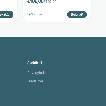
€
109,00
€
129,00
ekijk
Bekijk
SoHome
S
Juridisch
Privacybeleid
Disclaimer