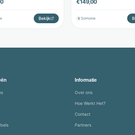
00
€
149,00
Bekijk
B
e
SoHome
S
eën
Informatie
es
Over ons
Hoe Werkt Het?
Contact
bels
Partners