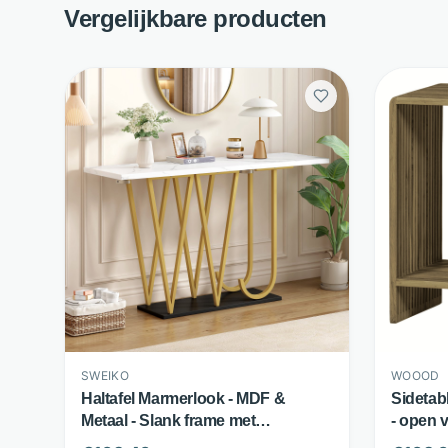
Vergelijkbare producten
SWEIKO
WOOOD
Haltafel Marmerlook - MDF &
Sidetab
Metaal - Slank frame met
- open 
marmerlook blad - Wit Goud -