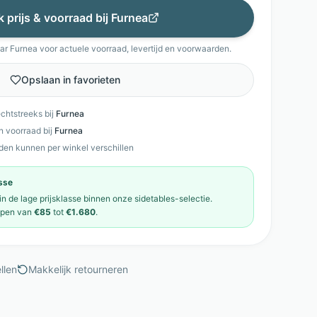
k prijs & voorraad bij
Furnea
aar
Furnea
voor actuele voorraad, levertijd en voorwaarden.
Opslaan in favorieten
echtstreeks bij
Furnea
en voorraad bij
Furnea
den kunnen per winkel verschillen
asse
 in de
lage prijsklasse
binnen onze
sidetables
-selectie.
open van
€85
tot
€1.680
.
llen
Makkelijk retourneren