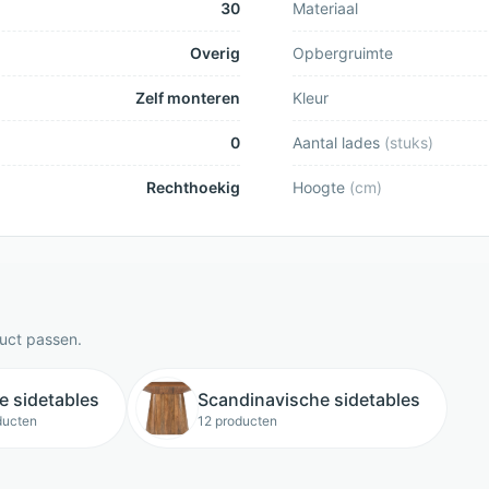
30
Materiaal
Overig
Opbergruimte
Zelf monteren
Kleur
0
Aantal lades
(
stuks
)
Rechthoekig
Hoogte
(
cm
)
duct passen.
e sidetables
Scandinavische sidetables
ducten
12 producten