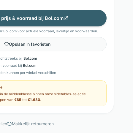
 prijs & voorraad bij
Bol.com
ar
Bol.com
voor actuele voorraad, levertijd en voorwaarden.
Opslaan in favorieten
echtstreeks bij
Bol.com
en voorraad bij
Bol.com
den kunnen per winkel verschillen
se
 in de
middenklasse
binnen onze
sidetables
-selectie.
open van
€85
tot
€1.680
.
llen
Makkelijk retourneren