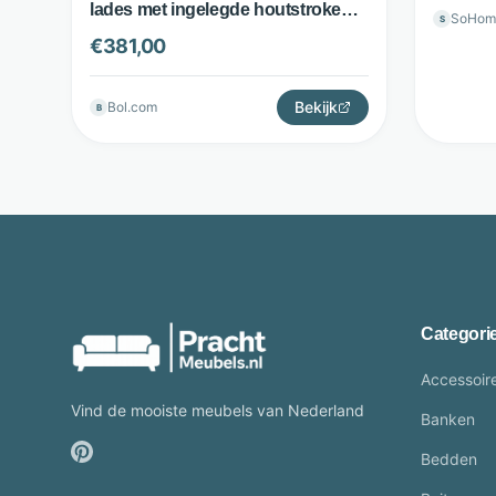
lades met ingelegde houtstroken -
SoHom
S
Bruin - Starfurn
€
381,00
Bekijk
Bol.com
B
Categori
Accessoir
Vind de mooiste meubels van Nederland
Banken
Bedden