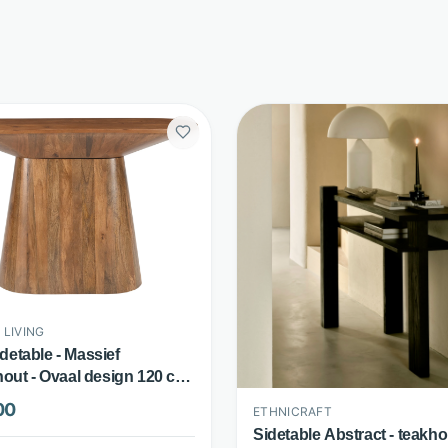
 LIVING
idetable - Massief
ut - Ovaal design 120 cm
- Artistiq Living
00
ETHNICRAFT
Sidetable Abstract - teakho