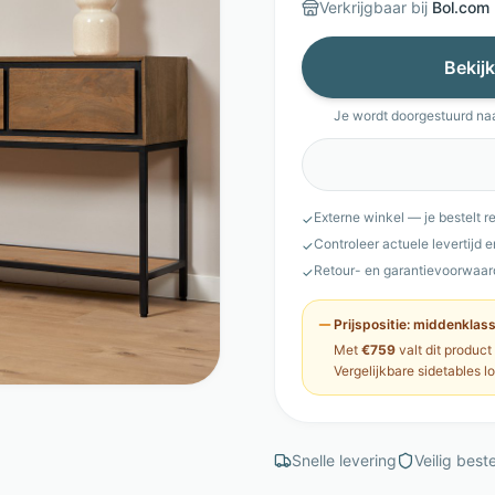
Verkrijgbaar bij
Bol.com
Bekijk
Je wordt doorgestuurd na
Externe winkel — je bestelt r
✓
Controleer actuele levertijd 
✓
Retour- en garantievoorwaar
✓
Prijspositie:
middenklas
Met
€759
valt dit product
Vergelijkbare
sidetables
l
Snelle levering
Veilig beste