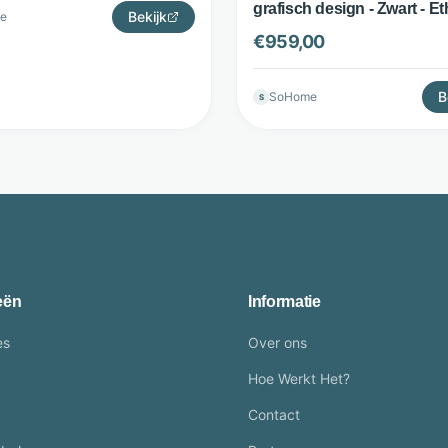
grafisch design - Zwart - Et
Bekijk
e
€
959,00
B
SoHome
S
eën
Informatie
es
Over ons
Hoe Werkt Het?
Contact