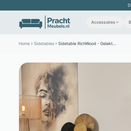
D
Accessoires
Home
Sidetables
Sidetable RichWood - Gelakt mangohout en metaal - 4 greeploze lades - Bruin - Starfurn