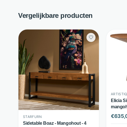
Vergelijkbare producten
ARTISTIQ
Elicia S
mangoho
- Bruin 
€
635,
STARFURN
Sidetable Boaz - Mangohout - 4