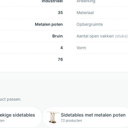
Industrieel
Afwerking
35
Materiaal
Metalen poten
Opbergruimte
Bruin
Aantal open vakken
(
stuks
)
4
Vorm
76
duct passen.
ekige sidetables
Sidetables met metalen poten
ten
72 producten