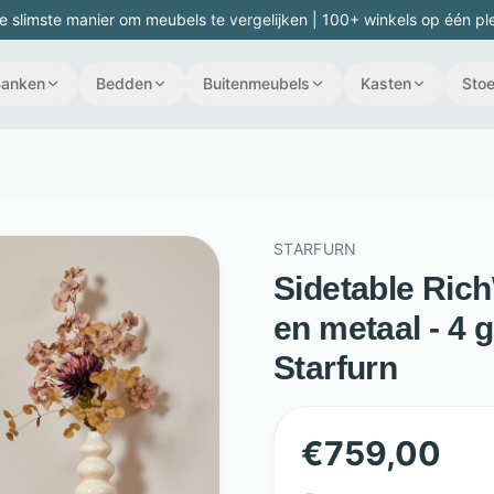
e slimste manier om meubels te vergelijken | 100+ winkels op één pl
Banken
Bedden
Buitenmeubels
Kasten
Stoe
STARFURN
Sidetable Ric
en metaal - 4 g
Starfurn
€
759,00