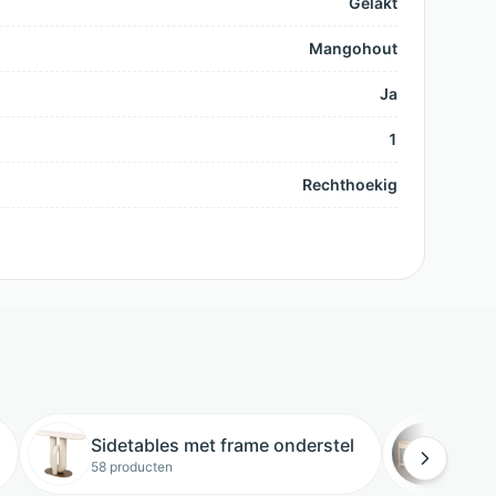
Gelakt
Mangohout
Ja
1
Rechthoekig
Sidetables met frame onderstel
Brui
58 producten
64 pro