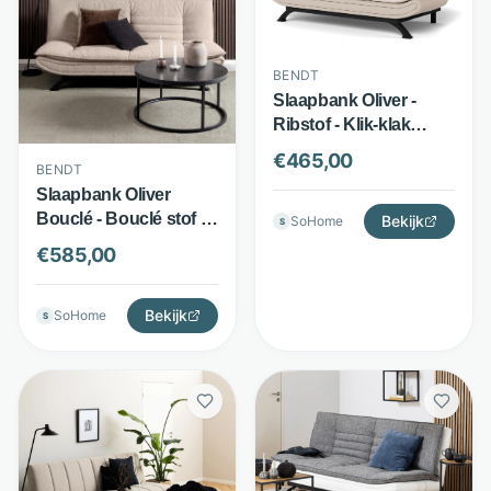
BENDT
Slaapbank Oliver -
Ribstof - Klik-klak
systeem en 3 standen
€
465,00
BENDT
- Beige - Bendt
Slaapbank Oliver
Bouclé - Bouclé stof -
Bekijk
SoHome
S
Klik-klak systeem -
€
585,00
Beige - Bendt
Bekijk
SoHome
S