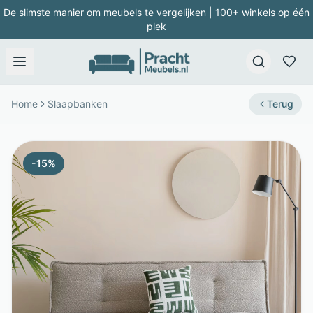
De slimste manier om meubels te vergelijken | 100+ winkels op één
plek
Home
Slaapbanken
Terug
-
15
%