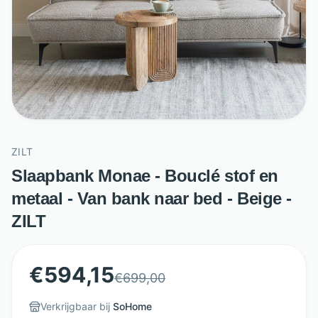
ZILT
Slaapbank Monae - Bouclé stof en
metaal - Van bank naar bed - Beige -
ZILT
€
594,15
€
699,00
Verkrijgbaar bij
SoHome