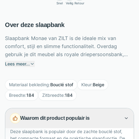
Snel
Veilig
Retour
Over deze slaapbank
Slaapbank Monae van ZILT is de ideale mix van
comfort, stijl en slimme functionaliteit. Overdag
gebruik je dit meubel als royale driepersoonsbank,
terwijl je hem in een handomdraai omtovert tot een
Lees meer...
praktisch eenpersoonsbed. De zachte beige bouclé
bekleding geeft je interieur een warme, trendy
Materiaal bekleding
:
Bouclé stof
Kleur
:
Beige
uitstraling en voelt heerlijk uitnodigend aan. Zwarte
metalen pootjes zorgen voor een stoer contrast en
Breedte
:
184
Zitbreedte
:
184
moderne basis. Met een breedte van 184 cm,
zithoogte van 41 cm en zitdiepte van 57 cm biedt
Waarom dit product populair is
Monae prettig zitcomfort. Perfect voor kleine
appartementen, logeerkamers of multifunctionele
Deze slaapbank is populair door de zachte bouclé stof,
woonruimtes met stijl en gemak.
het compacte formaat en de praktische slaapfunctie. De