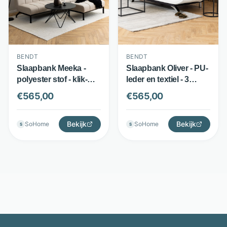
BENDT
BENDT
Slaapbank Meeka -
Slaapbank Oliver - PU-
polyester stof - klik-
leder en textiel - 3
klak systeem - Beige -
standen met
€
565,00
€
565,00
Bendt
bedfunctie - Grijs -
Bendt
Bekijk
Bekijk
SoHome
SoHome
S
S