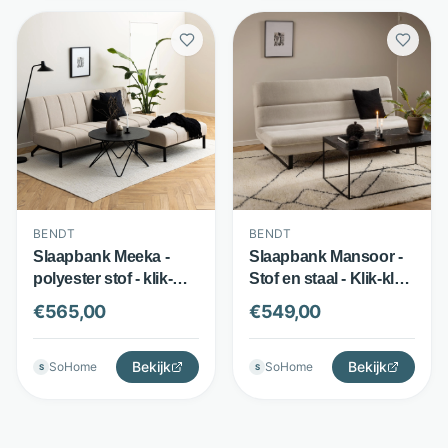
BENDT
BENDT
Slaapbank Meeka -
Slaapbank Mansoor -
polyester stof - klik-
Stof en staal - Klik-klak
klak systeem - Beige -
systeem - Beige -
€
565,00
€
549,00
Bendt
Bendt
Bekijk
Bekijk
SoHome
SoHome
S
S