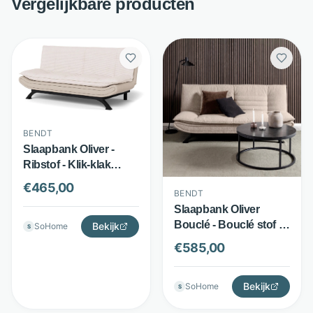
Vergelijkbare producten
BENDT
Slaapbank Oliver -
Ribstof - Klik-klak
systeem en 3 standen
€
465,00
BENDT
- Beige - Bendt
Slaapbank Oliver
Bouclé - Bouclé stof -
Bekijk
SoHome
S
Klik-klak systeem -
€
585,00
Beige - Bendt
Bekijk
SoHome
S