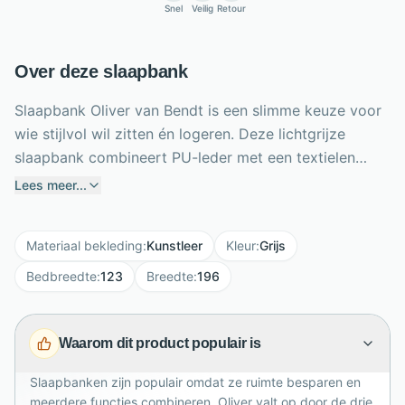
Snel
Veilig
Retour
Over deze slaapbank
Slaapbank Oliver van Bendt is een slimme keuze voor
wie stijlvol wil zitten én logeren. Deze lichtgrijze
slaapbank combineert PU-leder met een textielen
topper van 100% polyester en heeft decoratieve
Lees meer...
horizontale stiksels voor een klassieke,
gestructureerde look. Dankzij de drie standen gebruik
Materiaal bekleding
:
Kunstleer
Kleur
:
Grijs
je Oliver rechtop, achterover geleund of volledig
uitgeklapt als bed van 196 x 123 cm. Met een breedte
Bedbreedte
:
123
Breedte
:
196
van 196 cm, zithoogte van 39 cm en zitdiepte van
59,5 cm biedt hij comfortabel zit- en liggemak. Het
Waarom dit product populair is
verchroomd stalen frame zorgt voor een stevige
basis. Ideaal voor compacte woonkamers, studio’s of
Slaapbanken zijn populair omdat ze ruimte besparen en
logeerkamers.
meerdere functies combineren. Oliver valt op door de drie