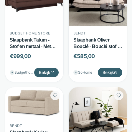
BENDT
BUDGET HOME STORE
Slaapbank Oliver
Slaapbank Tatum -
Bouclé - Bouclé stof -
Stof en metaal - Met
Klik-klak systeem -
topper en
€
585,00
€
999,00
Beige - Bendt
opbergruimte - Rood -
Budget Home Store
Bekijk
Bekijk
SoHome
Budgethomestore
S
B
BENDT