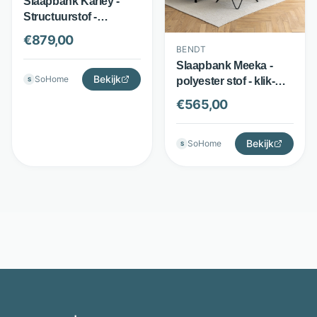
Slaapbank Karley -
Structuurstof -
Uitklapbaar bed
€
879,00
147x205 cm - Beige -
BENDT
Bendt
Slaapbank Meeka -
Bekijk
SoHome
polyester stof - klik-
S
klak systeem - Beige -
€
565,00
Bendt
Bekijk
SoHome
S