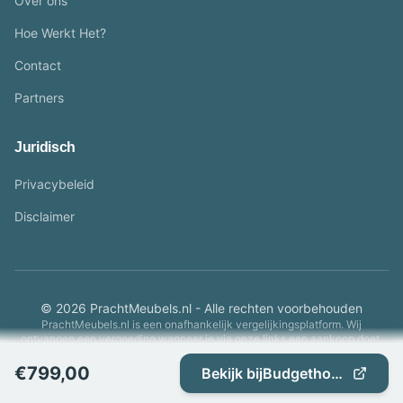
Over ons
Hoe Werkt Het?
Contact
Partners
Juridisch
Privacybeleid
Disclaimer
© 2026 PrachtMeubels.nl - Alle rechten voorbehouden
PrachtMeubels.nl is een onafhankelijk vergelijkingsplatform. Wij
ontvangen een vergoeding wanneer je via onze links een aankoop doet.
€
799,00
Bekijk bij
Budgethomestore