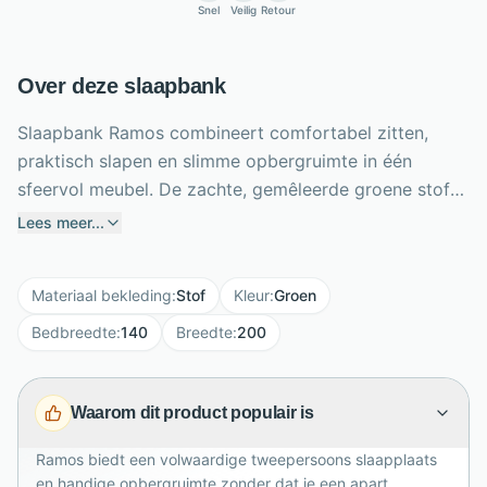
Snel
Veilig
Retour
Over deze slaapbank
Slaapbank Ramos combineert comfortabel zitten,
praktisch slapen en slimme opbergruimte in één
sfeervol meubel. De zachte, gemêleerde groene stof
geeft de bank een rustige, eigentijdse uitstraling.
Lees meer...
Nosagveren en polyethervulling zorgen overdag voor
prettig zitcomfort, terwijl twee losse armkussens extra
Materiaal bekleding
:
Stof
Kleur
:
Groen
ondersteuning bieden. Uitgeklapt ontstaat een royale
slaapplaats van 140 x 200 cm, ideaal voor logés.
Bedbreedte
:
140
Breedte
:
200
Onder de bank berg je beddengoed, dekens en
kussens overzichtelijk op. De lichte beukenhouten
Waarom dit product populair is
poten voegen een fris, natuurlijk accent toe. Met een
breedte van 200 cm past Ramos uitstekend in de
Ramos biedt een volwaardige tweepersoons slaapplaats
woonkamer, logeerkamer of studio en is dagelijks
en handige opbergruimte zonder dat je een apart