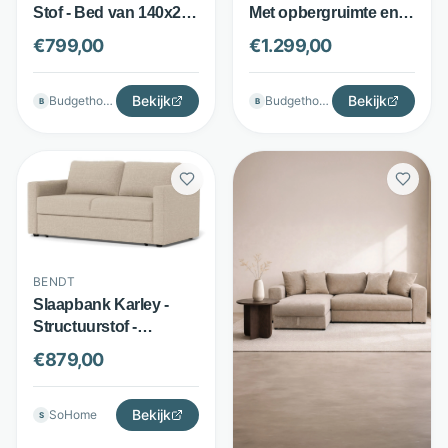
Stof - Bed van 140x200
Met opbergruimte en
cm met opbergruimte -
topper - Beige -
€
799,00
€
1.299,00
Groen - Budget Home
Budget Home Store
Store
Bekijk
Bekijk
Budgethomestore
Budgethomestore
B
B
BENDT
Slaapbank Karley -
Structuurstof -
Uitklapbaar bed
€
879,00
147x205 cm - Beige -
Bendt
Bekijk
SoHome
S