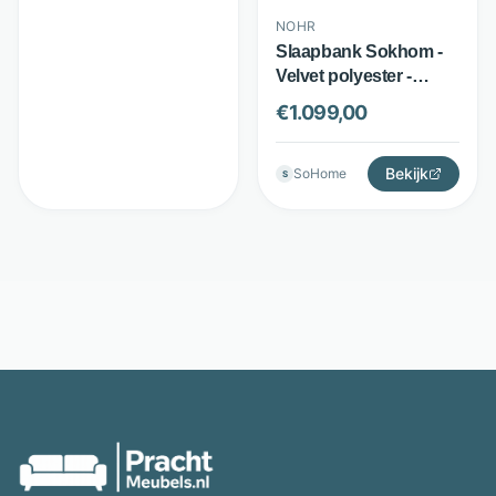
NOHR
Slaapbank Sokhom -
Velvet polyester -
Uitklapbaar bed -
€
1.099,00
Beige - Nohr
Bekijk
SoHome
S