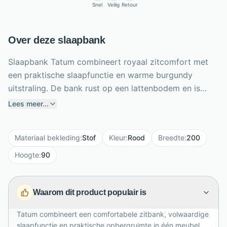
Snel
Veilig
Retour
Over deze slaapbank
Slaapbank Tatum combineert royaal zitcomfort met
een praktische slaapfunctie en warme burgundy
uitstraling. De bank rust op een lattenbodem en is
gevuld met polyether, afgewerkt met een zachte
Lees meer...
dacron toplaag. Voor logees verander je hem
handmatig in een comfortabel bed en gebruik je de
Materiaal bekleding
:
Stof
Kleur
:
Rood
Breedte
:
200
meegeleverde topper, zodat niemand direct op het
zitgedeelte slaapt. Onder het slaapgedeelte bevindt
Hoogte
:
90
zich handige opbergruimte voor dekbedden en
kussens. Twee losse armkussens zijn inbegrepen en
Waarom dit product populair is
zwarte metalen poten geven het geheel een moderne
touch. Met een breedte van 200 cm past Tatum
Tatum combineert een comfortabele zitbank, volwaardige
prachtig in woonkamers, studio’s en logeerkamers
slaapfunctie en praktische opbergruimte in één meubel.