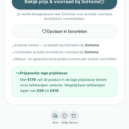
Bekijk prijs & voorraad bij
SoHome
Je wordt doorgestuurd naar
SoHome
voor actuele voorraad,
levertijd en voorwaarden.
Opslaan in favorieten
Externe winkel — je bestelt rechtstreeks bij
SoHome
✓
Controleer actuele levertijd en voorraad bij
SoHome
✓
Retour- en garantievoorwaarden kunnen per winkel verschillen
✓
Prijspositie:
lage prijsklasse
Met
€179
valt dit product in de
lage prijsklasse
binnen
onze
tafellampen
-selectie. Vergelijkbare
tafellampen
lopen van
€29
tot
€418
.
Snel
Veilig
Retour