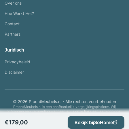
Over ons
Hoe Werkt Het?
Contact
Partners
Juridisch
Privacybeleid
Disclaimer
© 2026 PrachtMeubels.nl - Alle rechten voorbehouden
PrachtMeubels.nl is een onafhankelijk vergelijkingsplatform. Wij
ontvangen een vergoeding wanneer je via onze links een aankoop doet.
€
179,00
Bekijk bij
SoHome