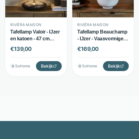
RIVIÈRA MAISON
RIVIÈRA MAISON
Tafellamp Valoir - IJzer
Tafellamp Beauchamp
en katoen - 47 cm
- IJzer - Vaasvormige
hoog - Naturel - Rivièra
Lampenvoet - Wit -
€
139,00
€
169,00
Maison
Rivièra Maison
Bekijk
Bekijk
SoHome
SoHome
S
S