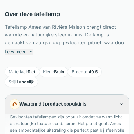
Over deze tafellamp
Tafellamp Ames van Rivièra Maison brengt direct
warmte en natuurlijke sfeer in huis. De lamp is
gemaakt van zorgvuldig gevlochten pitriet, waardoor
het licht prachtig door het vlechtwerk filtert en een
Lees meer...
zachte ambiance ontstaat. Met een diameter en
breedte van 40,5 cm is Ames een opvallende
Materiaal
:
Riet
Kleur
:
Bruin
Breedte
:
40.5
tafellamp voor op een dressoir, sidetable, nachtkastje
of bijzettafel. De bruine naturel uitstraling combineert
Stijl
:
Landelijk
moeiteloos met landelijke, bohemian en Japandi
interieurs. Dankzij de E27 fitting kies je zelf een
Waarom dit product populair is
passende lichtbron tot maximaal 40 watt. Het snoer
van 220 cm biedt extra vrijheid bij het plaatsen.
Gevlochten tafellampen zijn populair omdat ze warm licht
en natuurlijke textuur combineren. Het pitriet geeft Ames
een ambachtelijke uitstraling die perfect past bij sfeervolle