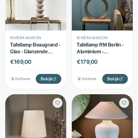
RIVIÈRA MAISON
RIVIÈRA MAISON
Tafellamp Beaugrand -
Tafellamp RM Berlin -
Glas - Glanzende
Aluminium -
lampvoet exclusief kap
Ringvormige lampvoet
€
169,00
€
179,00
- Beige - Rivièra
excl. kap - Grijs -
Maison
Rivièra Maison
Bekijk
Bekijk
SoHome
SoHome
S
S