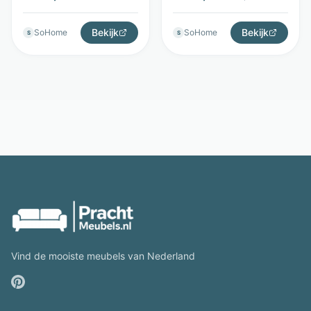
- Richmond Interiors
kap - Brushed Gold -
Richmond Interiors
Bekijk
Bekijk
SoHome
SoHome
S
S
Vind de mooiste meubels van Nederland