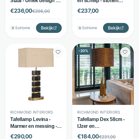
Staal - Uniek design -
en schelp - stoffen
Goud - Richmond
lampenkap - wit -
€
236,00
€
237,00
€
296,00
Interiors
Richmond Interiors
Bekijk
Bekijk
SoHome
SoHome
S
S
-
20
%
RICHMOND INTERIORS
RICHMOND INTERIORS
Tafellamp Levina -
Tafellamp Dex 58cm -
Marmer en messing -
IJzer en
Met lampenkap - Zwart
veiligheidsglas - Excl.
€
290,00
€
184,00
€
231,00