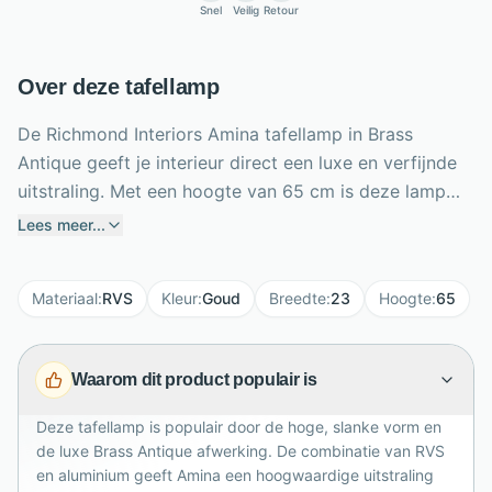
Snel
Veilig
Retour
Over deze tafellamp
De Richmond Interiors Amina tafellamp in Brass
Antique geeft je interieur direct een luxe en verfijnde
uitstraling. Met een hoogte van 65 cm is deze lamp
een elegante blikvanger op een dressoir, sidetable,
Lees meer...
nachtkastje of bureau. Het slanke formaat van 23 cm
breed en 13 cm diep maakt Amina stijlvol aanwezig
Materiaal
:
RVS
Kleur
:
Goud
Breedte
:
23
Hoogte
:
65
zonder veel ruimte in te nemen. De combinatie van
RVS en aluminium zorgt voor een stevige,
hoogwaardige afwerking, terwijl de warme
Waarom dit product populair is
messingkleur prachtig aansluit bij hotel-chique,
moderne en design interieurs. Deze tafellamp brengt
Deze tafellamp is populair door de hoge, slanke vorm en
sfeer, glans en karakter samen in één stijlvol
de luxe Brass Antique afwerking. De combinatie van RVS
woonaccessoire voor elke ruimte in huis.
en aluminium geeft Amina een hoogwaardige uitstraling