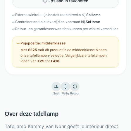
Opslaan in favorieten
Externe winkel — je bestelt rechtstreeks bij
SoHome
✓
Controleer actuele levertijd en voorraad bij
SoHome
✓
Retour- en garantievoorwaarden kunnen per winkel verschillen
✓
Prijspositie:
middenklasse
Met
€225
valt dit product in de
middenklasse
binnen
onze
tafellampen
-selectie. Vergelijkbare
tafellampen
lopen van
€29
tot
€418
.
Snel
Veilig
Retour
Over deze tafellamp
Tafellamp Kammy van Nohr geeft je interieur direct