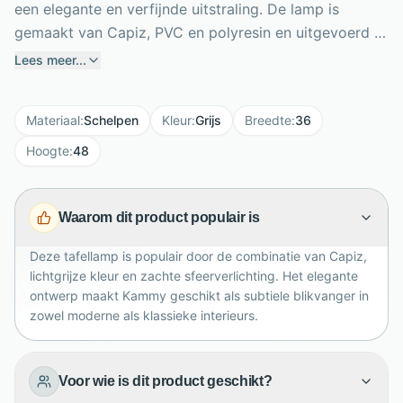
een elegante en verfijnde uitstraling. De lamp is
gemaakt van Capiz, PVC en polyresin en uitgevoerd in
een rustige lichtgrijze kleur. Met een hoogte van 48
Lees meer...
cm en een lampenkap van 36 cm diameter is Kammy
een stijlvol accent op een bijzettafel, nachtkastje of
Materiaal
:
Schelpen
Kleur
:
Grijs
Breedte
:
36
ladekast. De kap verspreidt een zachte, uitnodigende
gloed die perfect past in de woon- of slaapkamer.
Hoogte
:
48
Dankzij de E27 fitting kies je eenvoudig zelf de
gewenste lichtbron. Het snoer van 150 cm maakt
Waarom dit product populair is
plaatsen flexibel, terwijl de luxe materialen zorgen
voor een moderne, sfeervolle uitstraling.
Deze tafellamp is populair door de combinatie van Capiz,
lichtgrijze kleur en zachte sfeerverlichting. Het elegante
ontwerp maakt Kammy geschikt als subtiele blikvanger in
zowel moderne als klassieke interieurs.
Voor wie is dit product geschikt?