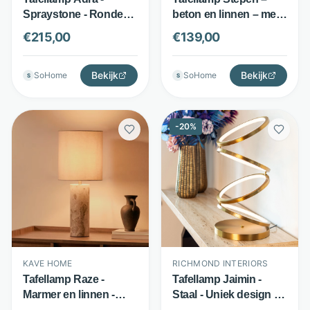
beton en linnen – met
Spraystone - Ronde
betonnen voet – grijs –
stenen kap - Bruin -
€
139,00
€
215,00
Nohr
Nohr
Bekijk
Bekijk
SoHome
SoHome
S
S
-
20
%
KAVE HOME
RICHMOND INTERIORS
Tafellamp Raze -
Tafellamp Jaimin -
Marmer en linnen -
Staal - Uniek design -
Linnen kap - Beige -
Goud - Richmond