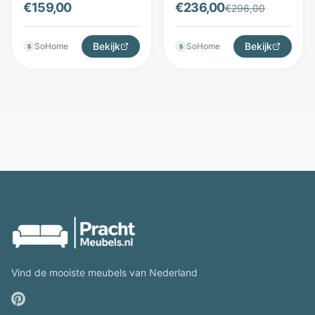
€
159,00
€
236,00
€
296,00
Kave Home
Interiors
Bekijk
Bekijk
SoHome
SoHome
S
S
Vind de mooiste meubels van Nederland