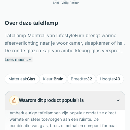
Snel
Veilig
Retour
Over deze tafellamp
Tafellamp Montrell van LifestyleFurn brengt warme
sfeerverlichting naar je woonkamer, slaapkamer of hal.
De ronde glazen kap van amberkleurig glas verspreidt
een zachte, gezellige gloed en geeft de lamp een luxe
Lees meer...
uitstraling. Het metalen armatuur met bronze finish
zorgt voor een stijlvol contrast en past mooi bij
Materiaal
:
Glas
Kleur
:
Bruin
Breedte
:
32
Hoogte
:
40
moderne, vintage en industriële interieurs. Met een
hoogte van 40 cm, breedte van 32 cm en diepte van
20 cm is Montrell compact maar opvallend genoeg als
Waarom dit product populair is
decoratief accent. De E27 fitting biedt ruimte voor
een passende lichtbron tot 15 watt, ideaal voor
Amberkleurige tafellampen zijn populair omdat ze direct
ontspannen avonden en sfeervolle hoekjes in huis.
warmte en sfeer toevoegen aan een ruimte. De
combinatie van glas, bronze metaal en compact formaat