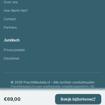
Over ons
Hoe Werkt Het?
Contact
Partners
Juridisch
Privacybeleid
Disclaimer
© 2026 PrachtMeubels.nl - Alle rechten voorbehouden
PrachtMeubels.nl is een onafhankelijk vergelijkingsplatform. Wij
ontvangen een vergoeding wanneer je via onze links een aankoop doet.
€
69,00
Bekijk bij
SoHome