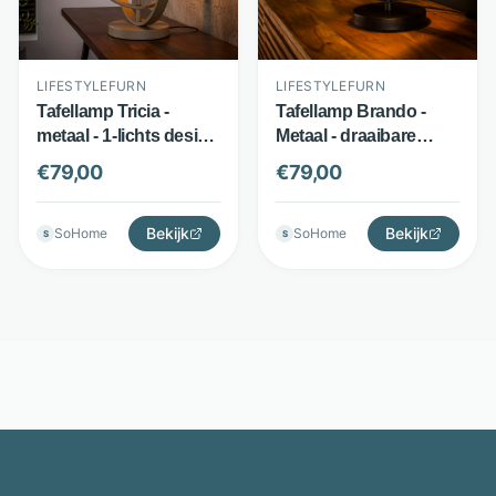
LIFESTYLEFURN
LIFESTYLEFURN
Tafellamp Tricia -
Tafellamp Brando -
metaal - 1-lichts design
Metaal - draaibare
- beige - LifestyleFurn
ringen - Zwart -
€
79,00
€
79,00
LifestyleFurn
Bekijk
Bekijk
SoHome
SoHome
S
S