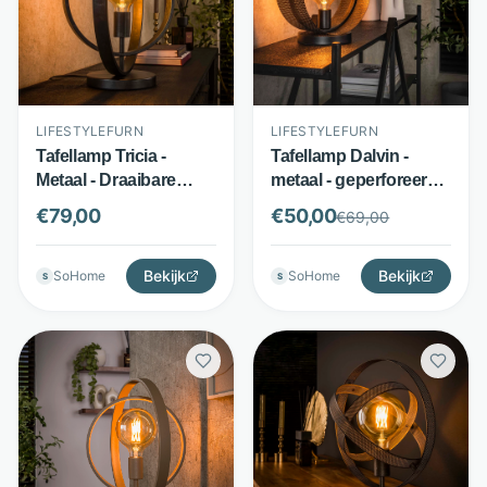
LIFESTYLEFURN
LIFESTYLEFURN
Tafellamp Tricia -
Tafellamp Dalvin -
Metaal - Draaibare
metaal - geperforeerde
Ring Constructie -
kap - zwart -
€
79,00
€
50,00
€
69,00
Charcoal -
LifestyleFurn
LifestyleFurn
Bekijk
Bekijk
SoHome
SoHome
S
S