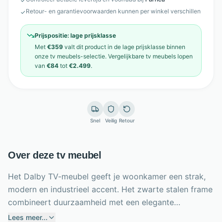
✓
Retour- en garantievoorwaarden kunnen per winkel verschillen
✓
Prijspositie:
lage prijsklasse
Met
€359
valt dit product in de
lage prijsklasse
binnen
onze
tv meubels
-selectie. Vergelijkbare
tv meubels
lopen
van
€84
tot
€2.499
.
Snel
Veilig
Retour
Over deze tv meubel
Het Dalby TV-meubel geeft je woonkamer een strak,
modern en industrieel accent. Het zwarte stalen frame
combineert duurzaamheid met een elegante
uitstraling, terwijl de glazen deuren je media-
Lees meer...