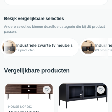
Bekijk vergelijkbare selecties
Andere selecties binnen dezelfde categorie die bij dit product
passen.
Industriële zwarte tv meubels
Industri
12 producten
63 product
Vergelijkbare producten
HOUSE NORDIC