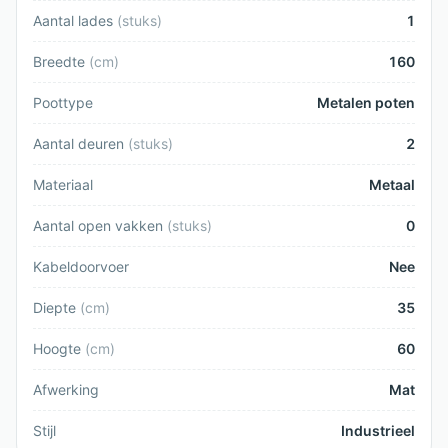
Aantal lades
(
stuks
)
1
Breedte
(
cm
)
160
Poottype
Metalen poten
Aantal deuren
(
stuks
)
2
Materiaal
Metaal
Aantal open vakken
(
stuks
)
0
Kabeldoorvoer
Nee
Diepte
(
cm
)
35
Hoogte
(
cm
)
60
Afwerking
Mat
Stijl
Industrieel