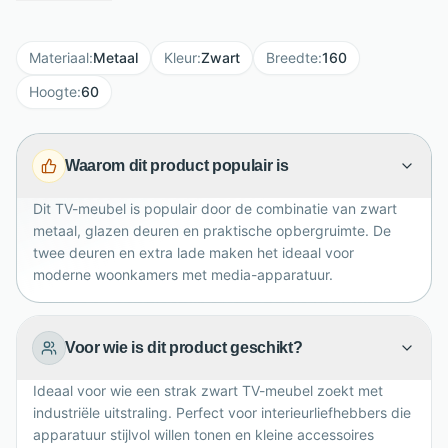
apparatuur stijlvol zichtbaar houden en beschermen
tegen stof. Met een breedte van 160 cm, hoogte van
Materiaal
:
Metaal
Kleur
:
Zwart
Breedte
:
160
60 cm en diepte van 35 cm biedt dit TV-meubel
ruimte voor je televisie, gameconsole, DVD-speler en
Hoogte
:
60
accessoires. Achter de twee deuren berg je
elektronica overzichtelijk op, terwijl de lade perfect is
Waarom dit product populair is
voor afstandsbedieningen, kabels en kleine spullen.
Combineer Dalby met andere meubels uit dezelfde
Dit TV-meubel is populair door de combinatie van zwart
serie voor een harmonieus interieur.
metaal, glazen deuren en praktische opbergruimte. De
twee deuren en extra lade maken het ideaal voor
moderne woonkamers met media-apparatuur.
Voor wie is dit product geschikt?
Ideaal voor wie een strak zwart TV-meubel zoekt met
industriële uitstraling. Perfect voor interieurliefhebbers die
apparatuur stijlvol willen tonen en kleine accessoires