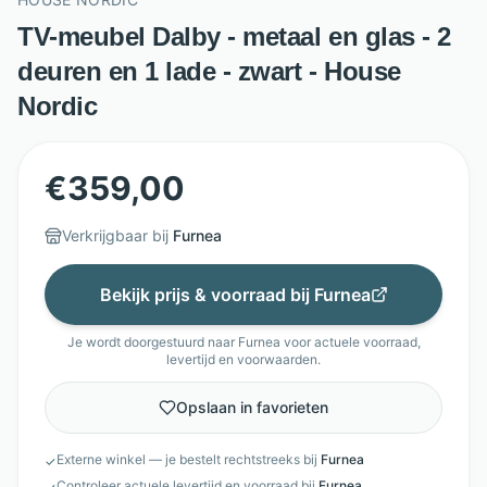
TV-meubel Dalby - metaal en glas - 2
deuren en 1 lade - zwart - House
Nordic
€
359,00
Verkrijgbaar bij
Furnea
Bekijk prijs & voorraad bij
Furnea
Je wordt doorgestuurd naar
Furnea
voor actuele voorraad,
levertijd en voorwaarden.
Opslaan in favorieten
Externe winkel — je bestelt rechtstreeks bij
Furnea
✓
Controleer actuele levertijd en voorraad bij
Furnea