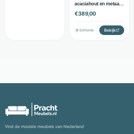
acaciahout en metaal -
met boomrand en
€
389,00
open vak - bruin -
Artistiq Living
Bekijk
SoHome
S
Vind de mooiste meubels van Nederland