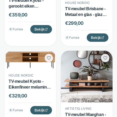
TV-meubel Kyoto -
HOUSE NORDIC
gerookt eiken
TV-meubel Brisbane -
melamine MDF - 2
€
359,00
Metaal en glas - glazen
deuren en 2 planken -
deuren - zwart - House
€
299,00
bruin - House Nordic
Nordic
Bekijk
Furnea
F
Bekijk
Furnea
F
HOUSE NORDIC
TV-meubel Kyoto -
Eikenfineer melamine
MDF - 2 deuren en 2
€
329,00
open vakken - Bruin -
House Nordic
ARTISTIQ LIVING
Bekijk
Furnea
F
TV-meubel Maeghan -