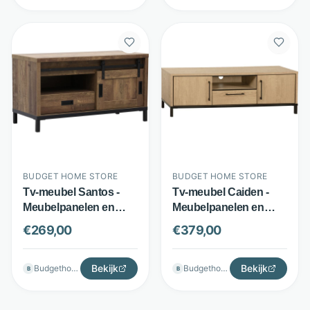
BUDGET HOME STORE
BUDGET HOME STORE
Tv-meubel Santos -
Tv-meubel Caiden -
Meubelpanelen en
Meubelpanelen en
metaal - Schuifdeur en
metaal - 2 deuren, lade
€
269,00
€
379,00
lade - Espressobruin -
en open vak - Bruin -
Budget Home Store
Budget Home Store
Bekijk
Bekijk
Budgethomestore
Budgethomestore
B
B