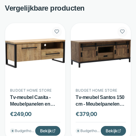
Vergelijkbare producten
BUDGET HOME STORE
BUDGET HOME STORE
Tv-meubel Casita -
Tv-meubel Santos 150
Meubelpanelen en
cm - Meubelpanelen
metaal - Softclose deur
en metaal - 2
€
249,00
€
379,00
en lade - Tropic bruin -
schuifdeuren - Bruin -
Budget Home Store
Budget Home Store
Bekijk
Bekijk
Budgethomestore
Budgethomestore
B
B