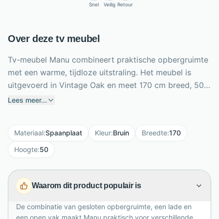
Snel
Veilig
Retour
Over deze tv meubel
Tv-meubel Manu combineert praktische opbergruimte
met een warme, tijdloze uitstraling. Het meubel is
uitgevoerd in Vintage Oak en meet 170 cm breed, 50
cm hoog en 45 cm diep. Achter twee deuren berg je
Lees meer...
apparatuur, kabels en accessoires netjes uit het zicht
op. De lade biedt plaats aan kleinere spullen, terwijl
Materiaal
:
Spaanplaat
Kleur
:
Bruin
Breedte
:
170
het open vak ideaal is voor een mediaspeler of
spelconsole. Dankzij de kabeldoorvoer blijven snoeren
Hoogte
:
50
overzichtelijk weggewerkt. De zwarte handgrepen
zorgen voor een stijlvol contrast met het houtdecor.
Waarom dit product populair is
Bovenop is voldoende ruimte voor je televisie en
favoriete woondecoratie. Een sfeervol tv-meubel voor
De combinatie van gesloten opbergruimte, een lade en
moderne en vintage woonkamers met veel
een open vak maakt Manu praktisch voor verschillende