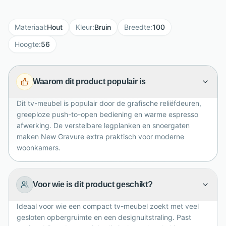
een beschermende coating die de levendige houtnerf
mooi laat spreken. De twee grafische reliëfdeuren
Materiaal
:
Hout
Kleur
:
Bruin
Breedte
:
100
openen geluidloos met een push-to-open systeem,
waardoor het front strak en greeploos blijft. Achter de
Hoogte
:
56
deuren vind je vier vakken met twee verstelbare
legplanken, ideaal voor media-apparatuur, kabels en
Waarom dit product populair is
accessoires. Met H56 x B100 x D44 cm is dit tv-
meubel compact, stijlvol en praktisch. De metalen
Dit tv-meubel is populair door de grafische reliëfdeuren,
poten geven een luchtige, moderne uitstraling.
greeploze push-to-open bediening en warme espresso
afwerking. De verstelbare legplanken en snoergaten
maken New Gravure extra praktisch voor moderne
woonkamers.
Voor wie is dit product geschikt?
Ideaal voor wie een compact tv-meubel zoekt met veel
gesloten opbergruimte en een designuitstraling. Past