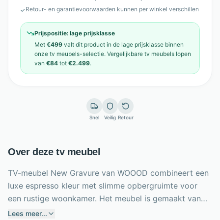
Retour- en garantievoorwaarden kunnen per winkel verschillen
✓
Prijspositie:
lage prijsklasse
Met
€499
valt dit product in de
lage prijsklasse
binnen
onze
tv meubels
-selectie. Vergelijkbare
tv meubels
lopen
van
€84
tot
€2.499
.
Snel
Veilig
Retour
Over deze tv meubel
TV-meubel New Gravure van WOOOD combineert een
luxe espresso kleur met slimme opbergruimte voor
een rustige woonkamer. Het meubel is gemaakt van
essenhout, essenfineer en spaanplaat, afgewerkt met
Lees meer...