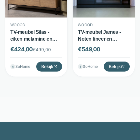
WOOOD
WOOOD
TV-meubel Silas -
TV-meubel James -
eiken melamine en
Noten fineer en
metaal - kabeldoorvoer
grenenhout - 2 lades
€
424,00
€
549,00
€
499,00
- Bruin - WOOOD
en glazen schuifdeur -
Zwart - WOOOD
Bekijk
Bekijk
SoHome
SoHome
S
S