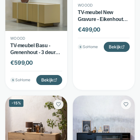
WOOOD
TV-meubel New
Gravure - Eikenhout
fineer - Reliëf deuren
€
499,00
met push-to-open -
WOOOD
Bruin - WOOOD
TV-meubel Basu -
Bekijk
SoHome
S
Grenenhout - 3 deuren
en open vakken -
€
599,00
Groen - WOOOD
Bekijk
SoHome
S
-
15
%