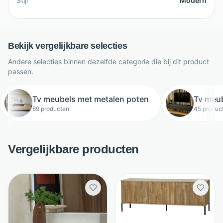
Stijl
Modern
Bekijk vergelijkbare selecties
Andere selecties binnen dezelfde categorie die bij dit product
passen.
Tv meubels met metalen poten
Tv meub
89 producten
45 produc
Vergelijkbare producten