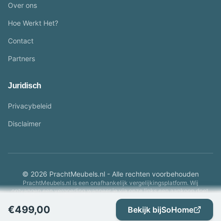
Over ons
Hoe Werkt Het?
Contact
Partners
Juridisch
Privacybeleid
Disclaimer
© 2026 PrachtMeubels.nl - Alle rechten voorbehouden
PrachtMeubels.nl is een onafhankelijk vergelijkingsplatform. Wij
ontvangen een vergoeding wanneer je via onze links een aankoop doet.
€
499,00
Bekijk bij
SoHome