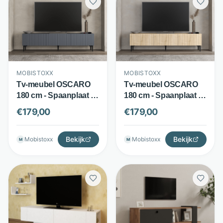
MOBISTOXX
MOBISTOXX
Tv-meubel OSCARO
Tv-meubel OSCARO
180 cm - Spaanplaat - 3
180 cm - Spaanplaat - 3
klapdeuren - Antraciet
klapdeuren - Saphire
€
179,00
€
179,00
- Mobistoxx
eik - Mobistoxx
Bekijk
Bekijk
Mobistoxx
Mobistoxx
M
M