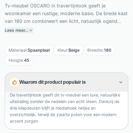
Tv-meubel OSCARO in travertijnlook geeft je
woonkamer een rustige, moderne basis. De brede kast
van 180 cm combineert een licht, natuurlijk ogend
reliëffront met slanke zwarte metalen poten voor een
Lees meer...
eigentijds contrast. Achter drie praktische klapdeuren
berg je multimedia-apparatuur, spelconsoles,
Materiaal
:
Spaanplaat
Kleur
:
Beige
Breedte
:
180
afstandsbedieningen en kabels netjes uit het zicht op.
Het meubel is gemaakt van stevig 18 mm
Hoogte
:
45
gemelamineerd spaanplaat en daardoor geschikt voor
dagelijks gebruik. Met zijn compacte diepte van 31 cm
Waarom dit product populair is
blijft OSCARO luchtig in de ruimte, terwijl het royale
bovenblad plek biedt voor een televisie en stijlvolle
De travertijnlook geeft dit tv-meubel een luxe, natuurlijke
decoratie. Een verfijnde keuze voor een opgeruimde
uitstraling zonder de nadelen van echt steen. Dankzij de
en sfeervolle mediahoek in huis.
drie klapdeuren blijft je mediahoek netjes en
overzichtelijk, terwijl de zwarte poten voor een modern
accent zorgen.