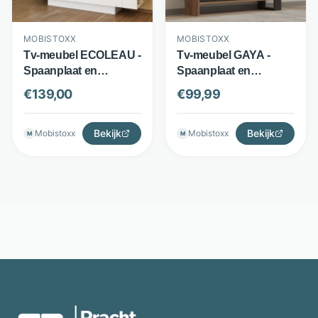
MOBISTOXX
MOBISTOXX
Tv-meubel ECOLEAU -
Tv-meubel GAYA -
Spaanplaat en
Spaanplaat en
melamine - 2 deuren
melamine - 1 deur met
€
139,00
€
99,99
en 4 open vakken - Wit
open vak -
- Mobistoxx
Eik/antraciet -
Bekijk
Mobistoxx
Bekijk
Mobistoxx
Mobistoxx
M
M