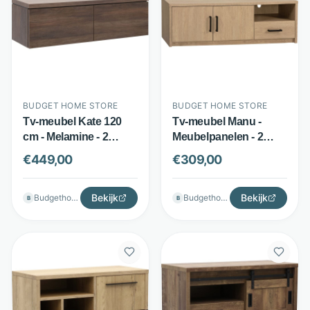
BUDGET HOME STORE
BUDGET HOME STORE
Tv-meubel Kate 120
Tv-meubel Manu -
cm - Melamine - 2
Meubelpanelen - 2
softclose kleppen -
deuren, lade en open
€
449,00
€
309,00
Bruin - Budget Home
vak - Bruin - Budget
Store
Home Store
Bekijk
Bekijk
Budgethomestore
Budgethomestore
B
B