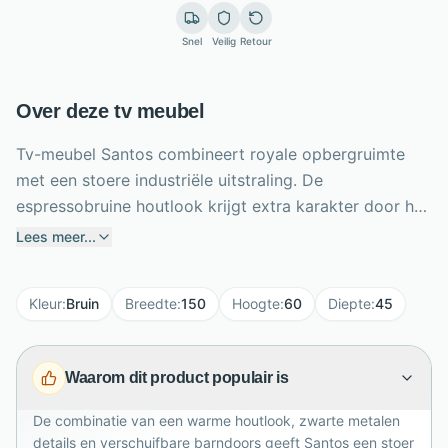
Snel
Veilig
Retour
Over deze tv meubel
Tv-meubel Santos combineert royale opbergruimte
met een stoere industriële uitstraling. De
espressobruine houtlook krijgt extra karakter door het
zwarte metalen frame, de barndoorrail en ingefreesde
Lees meer...
handgrepen. Twee verschuifbare hangdeuren kun je
naar wens naast elkaar of aan de buitenzijden
Kleur
:
Bruin
Breedte
:
150
Hoogte
:
60
Diepte
:
45
plaatsen, zodat je eenvoudig een andere look creëert.
Drie open vakken bieden ruimte aan apparatuur en
accessoires, terwijl de lade kleine spullen netjes uit het
Waarom dit product populair is
zicht houdt. Met een breedte van 150 cm, hoogte van
60 cm en diepte van 45 cm vormt Santos een stijlvolle
De combinatie van een warme houtlook, zwarte metalen
basis voor je televisie. Ideaal voor moderne, landelijke
details en verschuifbare barndoors geeft Santos een stoer