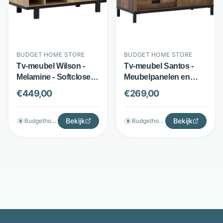
BUDGET HOME STORE
BUDGET HOME STORE
Tv-meubel Wilson -
Tv-meubel Santos -
Melamine - Softclose-
Meubelpanelen en
deur en 3 open vakken
metaal - Schuifdeur en
€
449,00
€
269,00
- Lichte houtlook -
lade - Espressobruin -
Budget Home Store
Budget Home Store
Bekijk
Bekijk
Budgethomestore
Budgethomestore
B
B