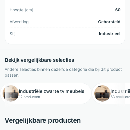
Hoogte
(
cm
)
60
Afwerking
Geborsteld
Stijl
Industrieel
Bekijk vergelijkbare selecties
Andere selecties binnen dezelfde categorie die bij dit product
passen.
Industriële zwarte tv meubels
Industri
12 producten
63 product
Vergelijkbare producten