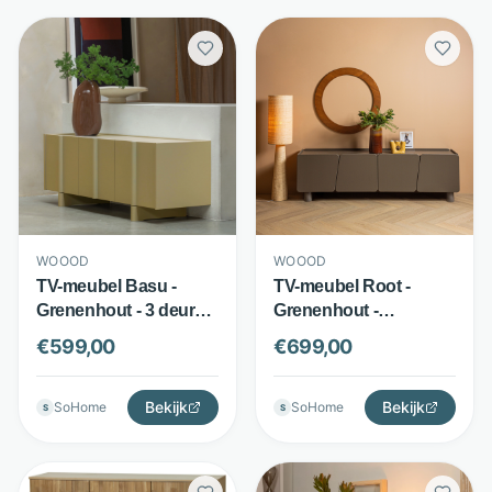
WOOOD
WOOOD
TV-meubel Basu -
TV-meubel Root -
Grenenhout - 3 deuren
Grenenhout -
en open vakken -
Afgeronde hoeken en
€
599,00
€
699,00
Groen - WOOOD
kabeldoorvoer - Bruin -
WOOOD
Bekijk
Bekijk
SoHome
SoHome
S
S