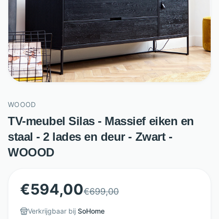
WOOOD
TV-meubel Silas - Massief eiken en
staal - 2 lades en deur - Zwart -
WOOOD
€
594,00
€
699,00
Verkrijgbaar bij
SoHome