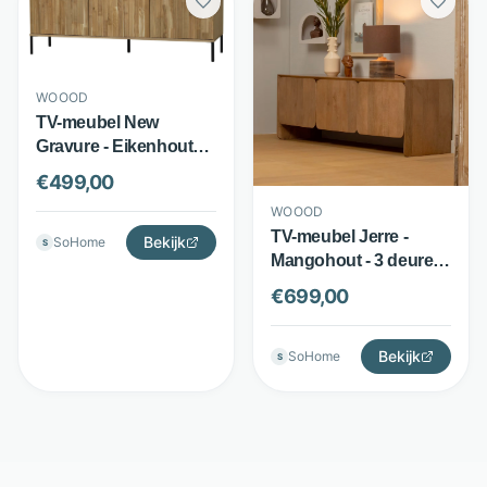
WOOOD
TV-meubel New
Gravure - Eikenhout
fineer - Reliëf deuren
€
499,00
met push-to-open -
WOOOD
Bruin - WOOOD
TV-meubel Jerre -
Bekijk
SoHome
S
Mangohout - 3 deuren
met afgeronde hoeken
€
699,00
- Naturel - WOOOD
Bekijk
SoHome
S