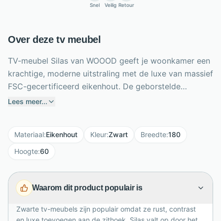
Snel
Veilig
Retour
Over deze tv meubel
TV-meubel Silas van WOOOD geeft je woonkamer een
krachtige, moderne uitstraling met de luxe van massief
FSC-gecertificeerd eikenhout. De geborstelde
afwerking in de kleur blacknight benadrukt de
Lees meer...
houtstructuur en zorgt voor een stoere zwarte look.
Met een breedte van 180 cm, hoogte van 60 cm en
Materiaal
:
Eikenhout
Kleur
:
Zwart
Breedte
:
180
diepte van 44 cm biedt dit meubel volop ruimte voor
je televisie en media-apparatuur. De twee brede lades
Hoogte
:
60
en het kastje met deur en legplank houden
accessoires netjes uit het zicht. Het zwarte stalen
Waarom dit product populair is
onderstel van 20 cm hoog maakt het ontwerp luchtig,
eigentijds en industrieel chic.
Zwarte tv-meubels zijn populair omdat ze rust, contrast
en luxe toevoegen aan de zithoek. Silas valt op door het