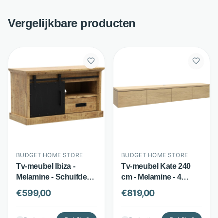
Vergelijkbare producten
BUDGET HOME STORE
BUDGET HOME STORE
Tv-meubel Ibiza -
Tv-meubel Kate 240
Melamine - Schuifdeur,
cm - Melamine - 4
lade en 3 open vakken
softclose kleppen -
€
599,00
€
819,00
- Mango - Budget
Blond Oak - Budget
Home Store
Home Store