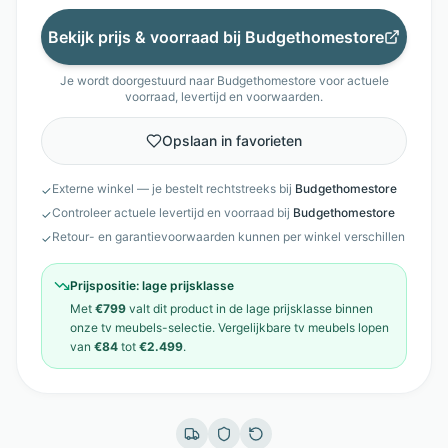
Bekijk prijs & voorraad bij
Budgethomestore
Je wordt doorgestuurd naar
Budgethomestore
voor actuele
voorraad, levertijd en voorwaarden.
Opslaan in favorieten
Externe winkel — je bestelt rechtstreeks bij
Budgethomestore
✓
Controleer actuele levertijd en voorraad bij
Budgethomestore
✓
Retour- en garantievoorwaarden kunnen per winkel verschillen
✓
Prijspositie:
lage prijsklasse
Met
€799
valt dit product in de
lage prijsklasse
binnen
onze
tv meubels
-selectie. Vergelijkbare
tv meubels
lopen
van
€84
tot
€2.499
.