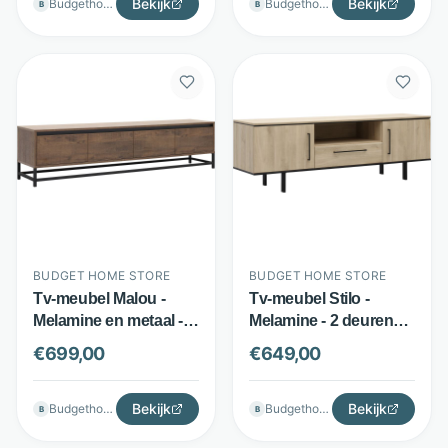
Bekijk
Bekijk
Budgethomestore
Budgethomestore
B
B
BUDGET HOME STORE
BUDGET HOME STORE
Tv-meubel Malou -
Tv-meubel Stilo -
Melamine en metaal - 4
Melamine - 2 deuren
softclose-deuren -
en lade - Bruin -
€
699,00
€
649,00
Dark mango - Budget
Budget Home Store
Home Store
Bekijk
Bekijk
Budgethomestore
Budgethomestore
B
B