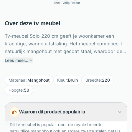
Snel
Veilig
Retour
Over deze tv meubel
Tv-meubel Solo 220 cm geeft je woonkamer een
krachtige, warme uitstraling. Het meubel combineert
natuurlijk mangohout met gecoat staal, waardoor de
bruine houtkleur en zwarte accenten mooi
Lees meer...
samenkomen. Met een breedte van 220 cm, hoogte
van 50 cm en diepte van 40 cm biedt dit tv-meubel
Materiaal
:
Mangohout
Kleur
:
Bruin
Breedte
:
220
volop ruimte voor een grote televisie, apparatuur en
woonaccessoires. Achter de 4 deuren berg je spullen
Hoogte
:
50
netjes uit het zicht op, terwijl het open vak en de lade
praktisch zijn voor afstandsbedieningen, kabels of
Waarom dit product populair is
media. Het gemonteerde ontwerp voelt robuust, stoer
en perfect passend in een industrieel interieur met
Dit tv-meubel is populair door de royale breedte,
karakter.
natuurlijke mangohoutlook en stoere zwarte stalen details.