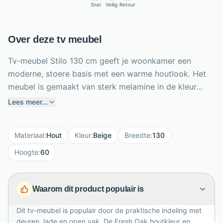
Snel
Veilig
Retour
Over deze tv meubel
Tv-meubel Stilo 130 cm geeft je woonkamer een
moderne, stoere basis met een warme houtlook. Het
meubel is gemaakt van sterk melamine in de kleur
Fresh Oak, waardoor het oogt als hout en tegelijk
Lees meer...
krasvast en onderhoudsvriendelijk is. Achter de 2
deuren, in de softclose lade en in het open vak berg je
Materiaal
:
Hout
Kleur
:
Beige
Breedte
:
130
eenvoudig apparatuur, afstandsbedieningen en
woonaccessoires op. Met een breedte van 130 cm,
Hoogte
:
60
hoogte van 60 cm en diepte van 45 cm past Stilo
mooi in compacte en middelgrote zithoeken. De
Waarom dit product populair is
zwarte ijzeren poten geven het tv-meubel een
industrieel en eigentijds karakter.
Dit tv-meubel is populair door de praktische indeling met
deuren, lade en open vak. De Fresh Oak houtkleur en