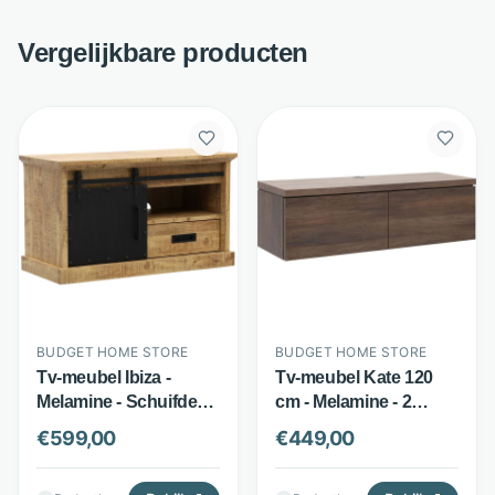
Vergelijkbare producten
BUDGET HOME STORE
BUDGET HOME STORE
Tv-meubel Ibiza -
Tv-meubel Kate 120
Melamine - Schuifdeur,
cm - Melamine - 2
lade en 3 open vakken
softclose kleppen -
€
599,00
€
449,00
- Mango - Budget
Bruin - Budget Home
Home Store
Store