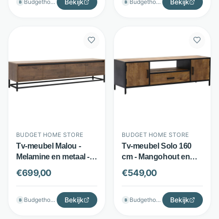
Bekijk
Bekijk
Budgethomestore
Budgethomestore
B
B
BUDGET HOME STORE
BUDGET HOME STORE
Tv-meubel Malou -
Tv-meubel Solo 160
Melamine en metaal - 4
cm - Mangohout en
softclose-deuren -
staal - 2 deuren en lade
€
699,00
€
549,00
Dark mango - Budget
- Bruin zwart - Budget
Home Store
Home Store
Bekijk
Bekijk
Budgethomestore
Budgethomestore
B
B