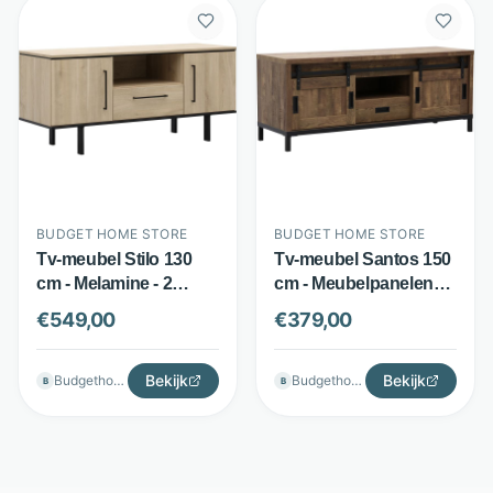
BUDGET HOME STORE
BUDGET HOME STORE
Tv-meubel Stilo 130
Tv-meubel Santos 150
cm - Melamine - 2
cm - Meubelpanelen
deuren en lade - Fresh
en metaal - 2
€
549,00
€
379,00
Oak - Budget Home
schuifdeuren - Bruin -
Store
Budget Home Store
Bekijk
Bekijk
Budgethomestore
Budgethomestore
B
B