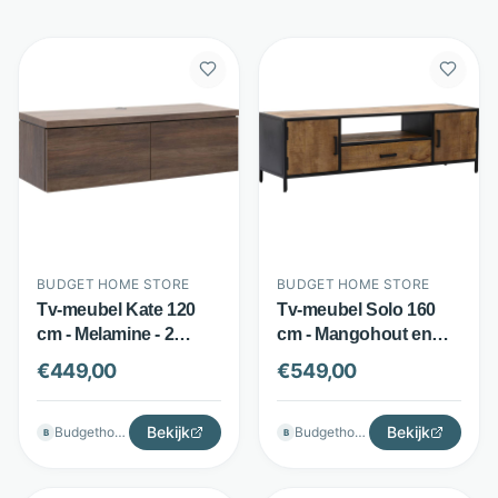
BUDGET HOME STORE
BUDGET HOME STORE
Tv-meubel Kate 120
Tv-meubel Solo 160
cm - Melamine - 2
cm - Mangohout en
softclose kleppen -
staal - 2 deuren en lade
€
449,00
€
549,00
Bruin - Budget Home
- Bruin zwart - Budget
Store
Home Store
Bekijk
Bekijk
Budgethomestore
Budgethomestore
B
B