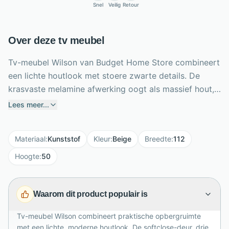
Snel
Veilig
Retour
Over deze tv meubel
Tv-meubel Wilson van Budget Home Store combineert
een lichte houtlook met stoere zwarte details. De
krasvaste melamine afwerking oogt als massief hout,
maar is onderhoudsvriendelijk, vormvast en eenvoudig
Lees meer...
schoon te maken. Met een breedte van 112 cm, hoogte
van 50 cm en diepte van 48 cm past deze lage tv-
Materiaal
:
Kunststof
Kleur
:
Beige
Breedte
:
112
kast gemakkelijk in moderne woonkamers. Drie open
vakken bieden ruimte aan apparatuur en accessoires,
Hoogte
:
50
terwijl achter de softclose-deur twee vakken met
vaste planken schuilgaan. Het zwarte stalen frame en
Waarom dit product populair is
de bijpassende handgreep geven Wilson een eigentijds
karakter. Bovendien wordt het meubel volledig
Tv-meubel Wilson combineert praktische opbergruimte
gemonteerd geleverd voor direct gebruik in huis na
met een lichte, moderne houtlook. De softclose-deur, drie