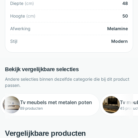
Diepte
(
cm
)
48
Hoogte
(
cm
)
50
Afwerking
Melamine
Stijl
Modern
Bekijk vergelijkbare selecties
Andere selecties binnen dezelfde categorie die bij dit product
passen.
Tv meubels met metalen poten
Tv meub
89 producten
45 produc
Vergelijkbare producten