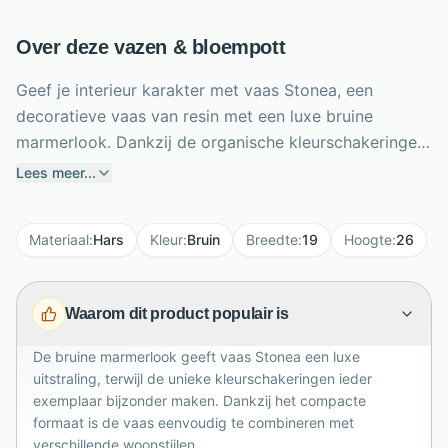
Over deze vazen & bloempott
Geef je interieur karakter met vaas Stonea, een
decoratieve vaas van resin met een luxe bruine
marmerlook. Dankzij de organische kleurschakeringen
is ieder exemplaar uniek en kan de tint licht afwijken.
Lees meer...
Met een hoogte van 26 cm, breedte van 19 cm en
diepte van 17 cm vormt Stonea een stijlvolle
Materiaal
:
Hars
Kleur
:
Bruin
Breedte
:
19
Hoogte
:
26
blikvanger op een eettafel, dressoir of vensterbank.
De waterresistente afwerking maakt de vaas geschikt
voor bloemen en decoratieve takken. Combineer haar
Waarom dit product populair is
met natuurlijke materialen, warme aardetinten en
moderne accessoires voor een harmonieus geheel.
De bruine marmerlook geeft vaas Stonea een luxe
Reinigen gaat eenvoudig met een vochtige of droge
uitstraling, terwijl de unieke kleurschakeringen ieder
doek. Zo blijft haar verfijnde uitstraling langdurig mooi
exemplaar bijzonder maken. Dankzij het compacte
formaat is de vaas eenvoudig te combineren met
behouden.
verschillende woonstijlen.