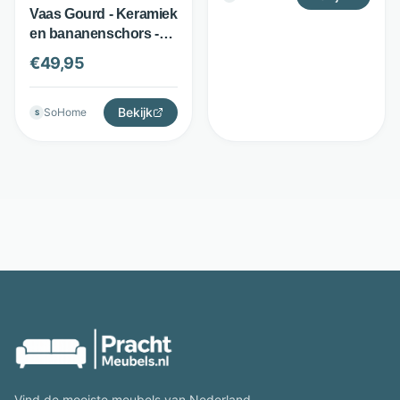
Vaas Gourd - Keramiek
en bananenschors -
Organische vorm -
€
49,95
Naturel - MUST Living
Bekijk
SoHome
S
Vind de mooiste meubels van Nederland