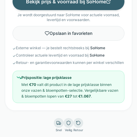
Bekijk prijs & voorraad bij
SoHome
Je wordt doorgestuurd naar
SoHome
voor actuele voorraad,
levertijd en voorwaarden.
Opslaan in favorieten
Externe winkel — je bestelt rechtstreeks bij
SoHome
✓
Controleer actuele levertijd en voorraad bij
SoHome
✓
Retour- en garantievoorwaarden kunnen per winkel verschillen
✓
Prijspositie:
lage prijsklasse
Met
€70
valt dit product in de
lage prijsklasse
binnen
onze
vazen & bloempotten
-selectie. Vergelijkbare
vazen
& bloempotten
lopen van
€27
tot
€1.067
.
Snel
Veilig
Retour