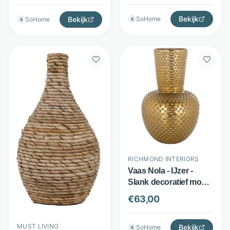
Bekijk
SoHome
Bekijk
SoHome
S
S
RICHMOND INTERIORS
Vaas Nola - IJzer -
Slank decoratief model
- Goud - Richmond
€
63,00
Interiors
MUST LIVING
Bekijk
SoHome
S