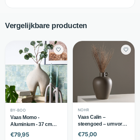
Vergelijkbare producten
NOHR
BY-BOO
Vaas Calin –
Vaas Momo -
steengoed – urnvorm
Aluminium - 37 cm
met handvat – bruin –
hoog - Wit - By-Boo
€
75,00
€
79,95
Nohr