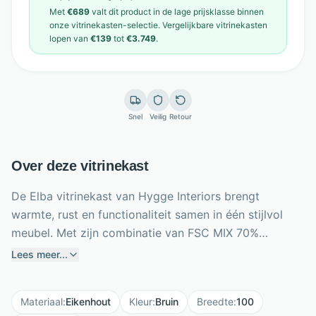
Met
€689
valt dit product in de
lage prijsklasse
binnen
onze
vitrinekasten
-selectie. Vergelijkbare
vitrinekasten
lopen van
€139
tot
€3.749
.
Snel
Veilig
Retour
Over deze vitrinekast
De Elba vitrinekast van Hygge Interiors brengt
warmte, rust en functionaliteit samen in één stijlvol
meubel. Met zijn combinatie van FSC MIX 70%
gefineerd naturel eikenhout en elegante
Lees meer...
veiligheidsglas deuren krijgt jouw interieur direct een
verfijnde, Scandinavische uitstraling. Dankzij het
Materiaal
:
Eikenhout
Kleur
:
Bruin
Breedte
:
100
royale formaat van B100 x D40 x H140 cm is er volop