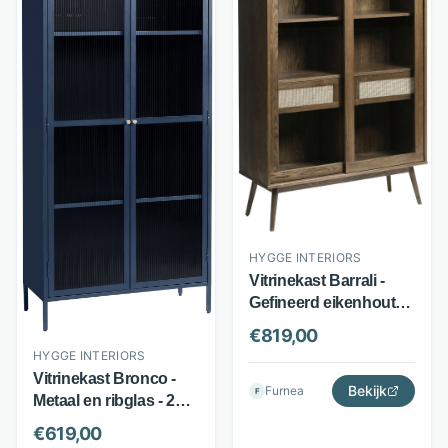
HYGGE INTERIORS
Vitrinekast Barrali -
Gefineerd eikenhout
en glas - Veel
€
819,00
opbergruimte - Bruin -
HYGGE INTERIORS
Hygge Interiors
Vitrinekast Bronco -
Bekijk
Furnea
F
Metaal en ribglas - 2
deuren en 3
€
619,00
legplanken - Blauw -