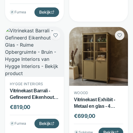
Hygge Interiors
Bekijk
Furnea
F
HYGGE INTERIORS
Vitrinekast Barrali -
WOOOD
Gefineerd Eikenhout
Vitrinekast Exhibit -
en Glas - Ruime
Metaal en glas - 4
€
819,00
Opbergruimte - Bruin -
legplanken - Khaki -
€
699,00
Hygge Interiors
WOOOD
Bekijk
Furnea
F
Bekijk
SoHome
S