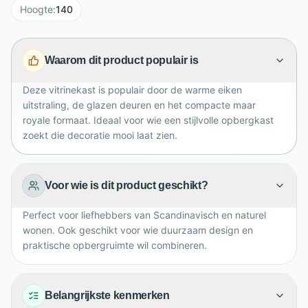
ruimte om servies, woonaccessoires of favoriete
Hoogte
:
140
decoratie mooi zichtbaar op te bergen. De bruine
houttint zorgt voor een natuurlijke basis die makkelijk
Waarom dit product populair is
combineert met andere Elba meubels. Een duurzame
vitrinekast voor wie sfeer, kwaliteit en praktisch
Deze vitrinekast is populair door de warme eiken
opbergen wil verenigen in huis.
uitstraling, de glazen deuren en het compacte maar
royale formaat. Ideaal voor wie een stijlvolle opbergkast
zoekt die decoratie mooi laat zien.
Voor wie is dit product geschikt?
Perfect voor liefhebbers van Scandinavisch en naturel
wonen. Ook geschikt voor wie duurzaam design en
praktische opbergruimte wil combineren.
Belangrijkste kenmerken