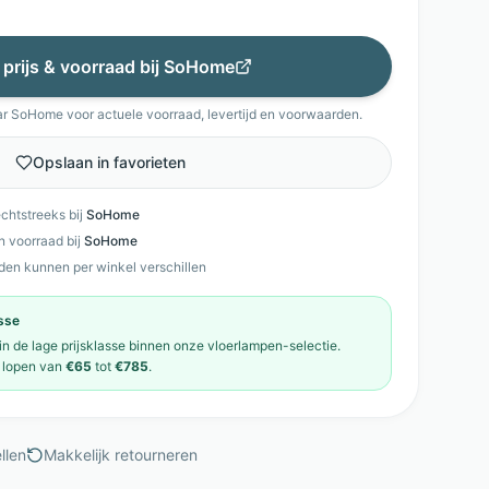
 prijs & voorraad bij
SoHome
ar
SoHome
voor actuele voorraad, levertijd en voorwaarden.
Opslaan in favorieten
echtstreeks bij
SoHome
en voorraad bij
SoHome
den kunnen per winkel verschillen
asse
 in de
lage prijsklasse
binnen onze
vloerlampen
-selectie.
lopen van
€65
tot
€785
.
llen
Makkelijk retourneren