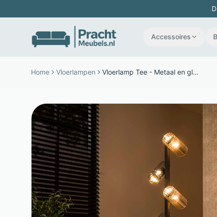
D
Accessoires
Home
Vloerlampen
Vloerlamp Tee - Metaal en glas - 8 draaibare lichtpunten - Zwart - LifestyleFurn