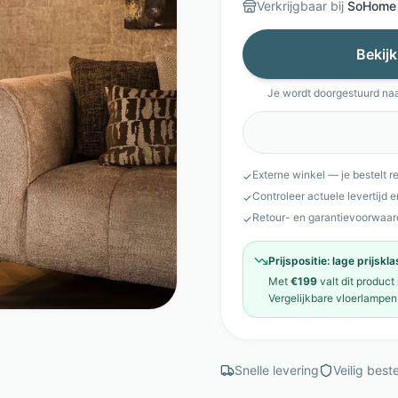
Verkrijgbaar bij
SoHome
Bekijk
Je wordt doorgestuurd na
Externe winkel — je bestelt r
✓
Controleer actuele levertijd 
✓
Retour- en garantievoorwaar
✓
Prijspositie:
lage prijskl
Met
€199
valt dit product
Vergelijkbare
vloerlampen
Snelle levering
Veilig beste