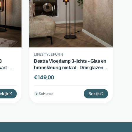
LIFESTYLEFURN
3
Deatra Vloerlamp 3-lichts - Glas en
art -
bronskleurig metaal - Drie glazen
bollen - Sienna brown -
€
149,00
LifestyleFurn
ekijk
Bekijk
SoHome
S