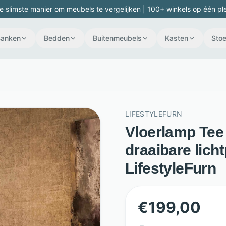
e slimste manier om meubels te vergelijken | 100+ winkels op één pl
Banken
Bedden
Buitenmeubels
Kasten
Stoe
LIFESTYLEFURN
Vloerlamp Tee 
draaibare licht
LifestyleFurn
€
199,00