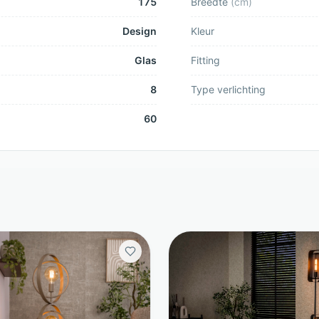
175
Breedte
(
cm
)
Design
Kleur
Glas
Fitting
8
Type verlichting
60