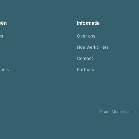
eën
Informatie
es
Over ons
Hoe Werkt Het?
Contact
bels
Partners
PrachtMeubels.nl is e