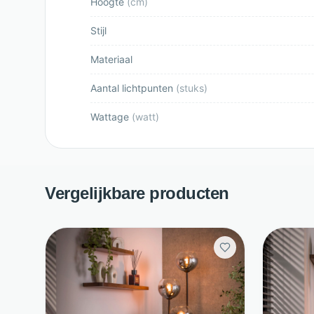
Hoogte
(
cm
)
Stijl
Materiaal
Aantal lichtpunten
(
stuks
)
Wattage
(
watt
)
Vergelijkbare producten