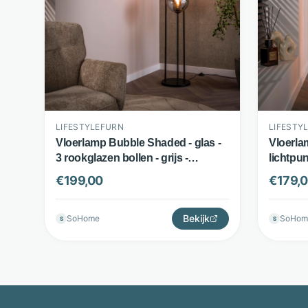
LIFESTYLEFURN
LIFESTY
Vloerlamp Bubble Shaded - glas -
Vloerlam
3 rookglazen bollen - grijs -
lichtpun
LifestyleFurn
€
199,00
€
179,
Bekijk
SoHome
SoHom
S
S