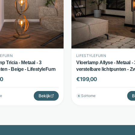
LEFURN
LIFESTYLEFURN
p Tricia - Metaal - 3
Vloerlamp Allyse - Metaal - 
ten - Beige - LifestyleFurn
verstelbare lichtpunten - Zw
LifestyleFurn
00
€
199,00
Bekijk
B
e
SoHome
S