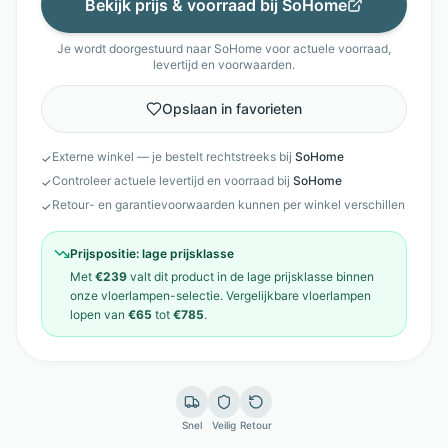
Bekijk prijs & voorraad bij
SoHome
Je wordt doorgestuurd naar
SoHome
voor actuele voorraad,
levertijd en voorwaarden.
Opslaan in favorieten
Externe winkel — je bestelt rechtstreeks bij
SoHome
✓
Controleer actuele levertijd en voorraad bij
SoHome
✓
Retour- en garantievoorwaarden kunnen per winkel verschillen
✓
Prijspositie:
lage prijsklasse
Met
€239
valt dit product in de
lage prijsklasse
binnen
onze
vloerlampen
-selectie. Vergelijkbare
vloerlampen
lopen van
€65
tot
€785
.
Snel
Veilig
Retour