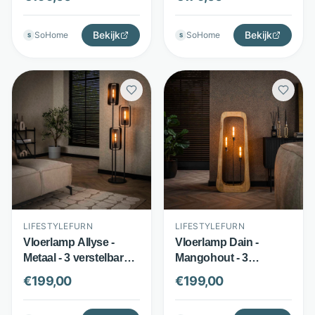
grijs - LifestyleFurn
Bekijk
Bekijk
SoHome
SoHome
S
S
LIFESTYLEFURN
LIFESTYLEFURN
Vloerlamp Allyse -
Vloerlamp Dain -
Metaal - 3 verstelbare
Mangohout - 3
lichtpunten - Zwart -
lichtpunten open
€
199,00
€
199,00
LifestyleFurn
design - Bruin -
LifestyleFurn