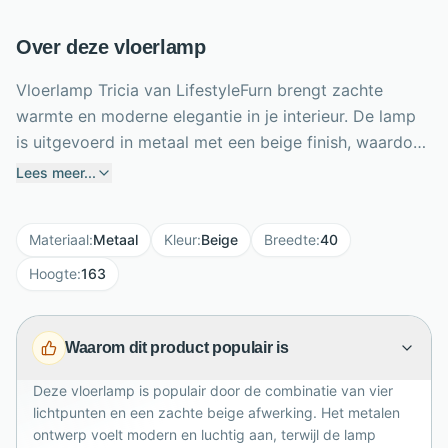
Over deze vloerlamp
Vloerlamp Tricia van LifestyleFurn brengt zachte
warmte en moderne elegantie in je interieur. De lamp
is uitgevoerd in metaal met een beige finish, waardoor
hij rustig oogt en makkelijk combineert met lichte,
Lees meer...
natuurlijke woonstijlen. Met een hoogte van 163 cm,
breedte van 40 cm en diepte van 40 cm is Tricia een
Materiaal
:
Metaal
Kleur
:
Beige
Breedte
:
40
stijlvolle sfeermaker naast de bank, fauteuil of in een
lege hoek. De vier E27 fittingen zorgen voor royale
Hoogte
:
163
verlichting, elk geschikt tot 40 watt. Dankzij het open
ontwerp verspreidt het licht zich mooi door de ruimte
Waarom dit product populair is
en krijgt je woonkamer direct extra sfeer en karakter.
Deze vloerlamp is populair door de combinatie van vier
lichtpunten en een zachte beige afwerking. Het metalen
ontwerp voelt modern en luchtig aan, terwijl de lamp