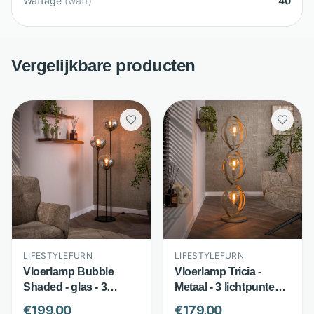
Wattage
(
watt
)
40
Vergelijkbare producten
LIFESTYLEFURN
LIFESTYLEFURN
Vloerlamp Bubble
Vloerlamp Tricia -
Shaded - glas - 3
Metaal - 3 lichtpunten -
rookglazen bollen -
Beige - LifestyleFurn
€
199,00
€
179,00