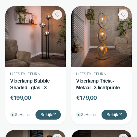
LIFESTYLEFURN
LIFESTYLEFURN
Vloerlamp Bubble
Vloerlamp Tricia -
Shaded - glas - 3
Metaal - 3 lichtpunten -
rookglazen bollen -
Beige - LifestyleFurn
€
199,00
€
179,00
grijs - LifestyleFurn
Bekijk
Bekijk
SoHome
SoHome
S
S