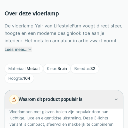
Over deze vloerlamp
De vloerlamp Yair van LifestyleFurn voegt direct sfeer,
hoogte en een moderne designlook toe aan je
interieur. Het metalen armatuur in artic zwart vormt
een krachtig contrast met de glazen bollen en de
Lees meer...
warme Sienna bruine uitstraling. Met een hoogte van
164 cm en een compacte breedte en diepte van 32 cm
Materiaal
:
Metaal
Kleur
:
Bruin
Breedte
:
32
past deze 3-lichts vloerlamp moeiteloos naast de
bank, fauteuil of in een gezellige leeshoek. De drie
Hoogte
:
164
lichtpunten zorgen voor een speels en sfeervol
lichtbeeld zonder te overheersen. Ideaal voor wie
Waarom dit product populair is
stijlvolle verlichting zoekt met karakter, warmte en een
elegante afwerking.
Vloerlampen met glazen bollen zijn populair door hun
luchtige, luxe en eigentijdse uitstraling. Deze 3-lichts
variant is compact, sfeervol en makkelijk te combineren