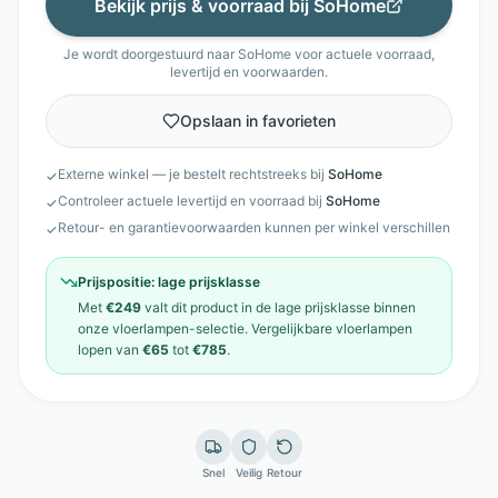
Bekijk prijs & voorraad bij
SoHome
Je wordt doorgestuurd naar
SoHome
voor actuele voorraad,
levertijd en voorwaarden.
Opslaan in favorieten
Externe winkel — je bestelt rechtstreeks bij
SoHome
✓
Controleer actuele levertijd en voorraad bij
SoHome
✓
Retour- en garantievoorwaarden kunnen per winkel verschillen
✓
Prijspositie:
lage prijsklasse
Met
€249
valt dit product in de
lage prijsklasse
binnen
onze
vloerlampen
-selectie. Vergelijkbare
vloerlampen
lopen van
€65
tot
€785
.
Snel
Veilig
Retour