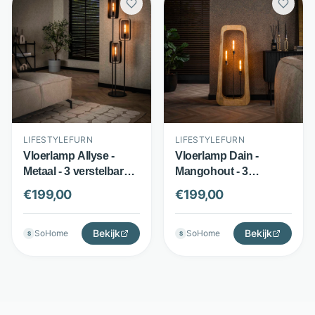
LIFESTYLEFURN
LIFESTYLEFURN
Vloerlamp Allyse -
Vloerlamp Dain -
Metaal - 3 verstelbare
Mangohout - 3
lichtpunten - Zwart -
lichtpunten open
€
199,00
€
199,00
LifestyleFurn
design - Bruin -
LifestyleFurn
Bekijk
Bekijk
SoHome
SoHome
S
S