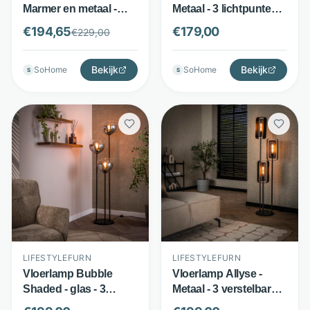
Marmer en metaal -
Metaal - 3 lichtpunten -
Marmeren voet met
Beige - LifestyleFurn
€
194,65
€
179,00
€
229,00
metalen kap - Zwart -
Kave Home
Bekijk
Bekijk
SoHome
SoHome
S
S
LIFESTYLEFURN
LIFESTYLEFURN
Vloerlamp Bubble
Vloerlamp Allyse -
Shaded - glas - 3
Metaal - 3 verstelbare
rookglazen bollen -
lichtpunten - Zwart -