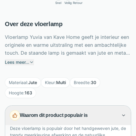
Snel
Veilig
Retour
Over deze vloerlamp
Vloerlamp Yuvia van Kave Home geeft je interieur een
originele en warme uitstraling met een ambachtelijke
touch. De staande lamp is gemaakt van jute en metaal
en heeft handgemaakt vlechtwerk in beige en blauwe
Lees meer...
tinten, waardoor elk exemplaar uniek is. Met een
hoogte van 163 cm en een breedte en diepte van 30
Materiaal
:
Jute
Kleur
:
Multi
Breedte
:
30
cm is Yuvia een stijlvolle sfeermaker naast de bank,
fauteuil of in een gezellige leeshoek. De lamp is
Hoogte
:
163
geschikt voor een E27 lichtbron van maximaal 40
watt. Dankzij het lange snoer van 225 cm plaats je
Waarom dit product populair is
hem flexibel in huis.
Deze vloerlamp is populair door het handgeweven jute, de
trendy meerkleurige afwerking en de natuurlijke