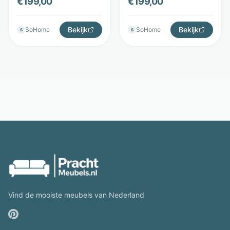
€
199,00
€
199,00
grijs - LifestyleFurn
LifestyleFurn
Bekijk
Bekijk
SoHome
SoHome
S
S
Vind de mooiste meubels van Nederland