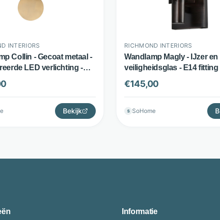
D INTERIORS
RICHMOND INTERIORS
p Collin - Gecoat metaal -
Wandlamp Magly - IJzer en
reerde LED verlichting -
veiligheidsglas - E14 fitting
Richmond Interiors
Brons - Richmond Interior
00
€
145,00
Bekijk
B
e
SoHome
S
eën
Informatie