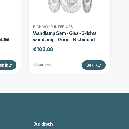
RICHMOND INTERIORS
Wandlamp Sem - Glas - 3-lichts
 40W -
wandlamp - Goud - Richmond
s
Interiors
€
103,00
ekijk
Bekijk
SoHome
S
Juridisch