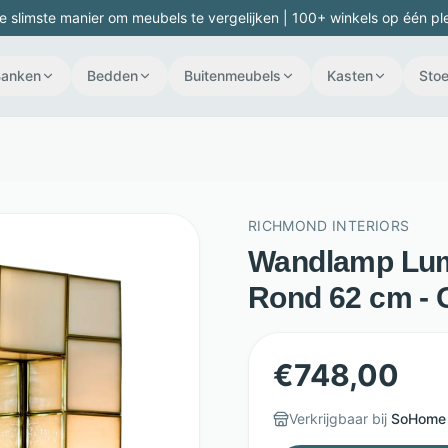
e slimste manier om meubels te vergelijken | 100+ winkels op één pl
Banken
Bedden
Buitenmeubels
Kasten
Stoe
RICHMOND INTERIORS
Wandlamp Luma
Rond 62 cm - 
€
748,00
Verkrijgbaar bij
SoHome