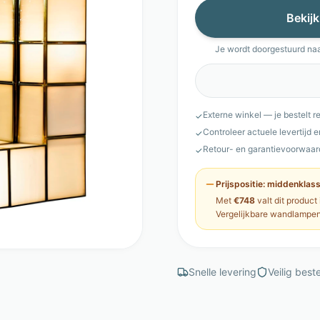
Bekijk
Je wordt doorgestuurd na
Externe winkel — je bestelt r
✓
Controleer actuele levertijd 
✓
Retour- en garantievoorwaar
✓
Prijspositie:
middenklas
Met
€748
valt dit product
Vergelijkbare
wandlampe
Snelle levering
Veilig beste