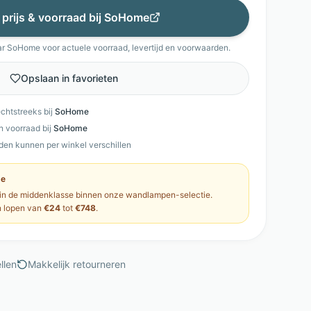
 prijs & voorraad bij
SoHome
ar
SoHome
voor actuele voorraad, levertijd en voorwaarden.
Opslaan in favorieten
echtstreeks bij
SoHome
en voorraad bij
SoHome
den kunnen per winkel verschillen
se
 in de
middenklasse
binnen onze
wandlampen
-selectie.
n
lopen van
€24
tot
€748
.
llen
Makkelijk retourneren