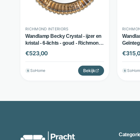
RICHMOND INTERIORS
RICHMON
Wandlamp Becky Crystal - ijzer en
Wandlam
kristal - 6-lichts - goud - Richmond
Geïnteg
Interiors
Goud - 
€
523,00
€
315,
Bekijk
SoHome
SoHom
S
S
Categori