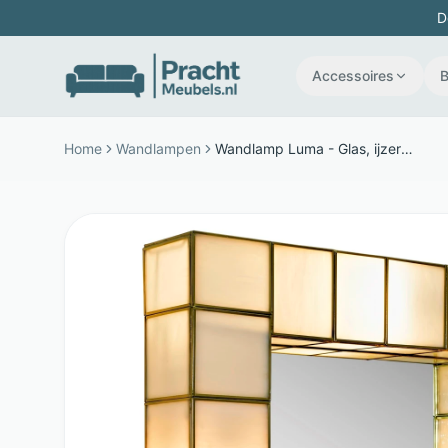
D
Accessoires
Home
Wandlampen
Wandlamp Luma - Glas, ijzer en messing - Rond 62 cm - Goud - Richmond Interiors