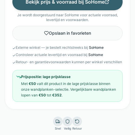
Bekijk prijs & voorraad bij
SoHome
Je wordt doorgestuurd naar
SoHome
voor actuele voorraad,
levertijd en voorwaarden.
Opslaan in favorieten
Externe winkel — je bestelt rechtstreeks bij
SoHome
✓
Controleer actuele levertijd en voorraad bij
SoHome
✓
Retour- en garantievoorwaarden kunnen per winkel verschillen
✓
Prijspositie:
lage prijsklasse
Met
€50
valt dit product in de
lage prijsklasse
binnen
onze
wandplanken
-selectie. Vergelijkbare
wandplanken
lopen van
€50
tot
€352
.
Snel
Veilig
Retour