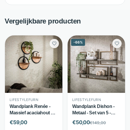
Vergelijkbare producten
-
66
%
LIFESTYLEFURN
LIFESTYLEFURN
Wandplank Renée -
Wandplank Dishon -
Massief acaciahout en
Metaal - Set van 5 -
metaal - Set van 3 -
Antiek brass -
€
59,00
€
50,00
€
149,00
Naturel bruin -
LifestyleFurn