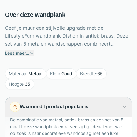
Over deze wandplank
Geef je muur een stijlvolle upgrade met de
LifestyleFurn wandplank Dishon in antiek brass. Deze
set van 5 metalen wandschappen combineert
praktische opbergruimte met een warme, industriële
Lees meer...
uitstraling. De ambachtelijke ferro finish zorgt voor
een subtiele 3D-structuur, waardoor elk plankje
Materiaal
:
Metaal
Kleur
:
Goud
Breedte
:
65
karakter toevoegt aan je interieur. Met een breedte
van 65 cm, hoogte van 35 cm en diepte van 18 cm is
Hoogte
:
35
deze wandplankenset ideaal voor woonaccessoires,
boeken, planten of kleine decoratie. Dankzij het
Waarom dit product populair is
maximale draaggewicht van 15 kg creëer je eenvoudig
een sfeervolle én functionele wand. Perfect voor
De combinatie van metaal, antiek brass en een set van 5
woonkamer, hal, keuken of slaapkamer.
maakt deze wandplank extra veelzijdig. Ideaal voor wie
op zoek is naar decoratieve wandopslag met een luxe