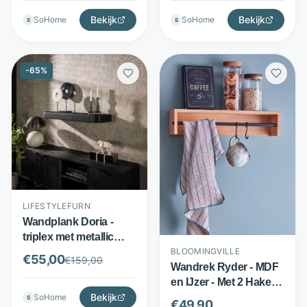
LifestyleFurn
Bekijk
Bekijk
SoHome
SoHome
S
S
-
65
%
LIFESTYLEFURN
Wandplank Doria -
triplex met metallic
coating - 100 cm - grijs
BLOOMINGVILLE
€
55,00
€
159,00
- LifestyleFurn
Wandrek Ryder - MDF
en IJzer - Met 2 Haken -
Bekijk
Beige/Zwart -
SoHome
S
€
49,90