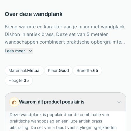
Over deze wandplank
Breng warmte en karakter aan je muur met wandplank
Dishon in antiek brass. Deze set van 5 metalen
wandschappen combineert praktische opbergruimte
met een stijlvolle industriële uitstraling. De
Lees meer...
ambachtelijke ferro finish geeft de planken een
subtiele 3D-structuur, waardoor ze direct diepte en
Materiaal
:
Metaal
Kleur
:
Goud
Breedte
:
65
sfeer toevoegen aan je interieur. Met een breedte van
65 cm, hoogte van 35 cm en diepte van 18 cm is deze
Hoogte
:
35
wandplankenset ideaal voor woonaccessoires,
planten, boeken of decoratie. Dankzij het maximale
Waarom dit product populair is
draaggewicht van 15 kg creëer je eenvoudig een
functionele, luxe wandoplossing voor woonkamer, hal,
Deze wandplank is populair door de combinatie van
keuken of slaapkamer met tijdloze brons antieke
praktische wandopslag en een luxe antiek brass
elegantie.
uitstraling. De set van 5 biedt veel stylingmogelijkheden