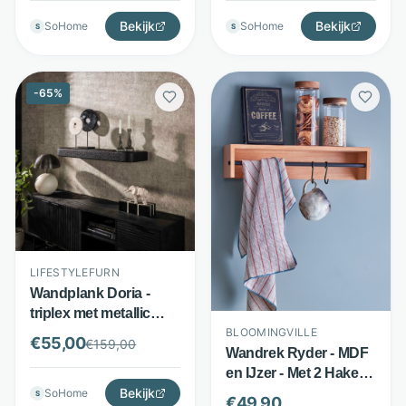
LifestyleFurn
Bekijk
Bekijk
SoHome
SoHome
S
S
-
65
%
LIFESTYLEFURN
Wandplank Doria -
triplex met metallic
coating - 100 cm - grijs
BLOOMINGVILLE
€
55,00
€
159,00
- LifestyleFurn
Wandrek Ryder - MDF
en IJzer - Met 2 Haken -
Bekijk
Beige/Zwart -
SoHome
S
€
49,90