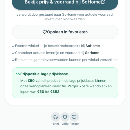
Bekijk prijs & voorraad bij
SoHome
Je wordt doorgestuurd naar
SoHome
voor actuele voorraad,
levertijd en voorwaarden.
Opslaan in favorieten
Externe winkel — je bestelt rechtstreeks bij
SoHome
✓
Controleer actuele levertijd en voorraad bij
SoHome
✓
Retour- en garantievoorwaarden kunnen per winkel verschillen
✓
Prijspositie:
lage prijsklasse
Met
€50
valt dit product in de
lage prijsklasse
binnen
onze
wandplanken
-selectie. Vergelijkbare
wandplanken
lopen van
€50
tot
€352
.
Snel
Veilig
Retour