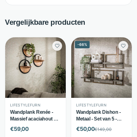
Vergelijkbare producten
-
66
%
LIFESTYLEFURN
LIFESTYLEFURN
Wandplank Renée -
Wandplank Dishon -
Massief acaciahout en
Metaal - Set van 5 -
metaal - Set van 3 -
Antiek brass -
€
59,00
€
50,00
€
149,00
Naturel bruin -
LifestyleFurn