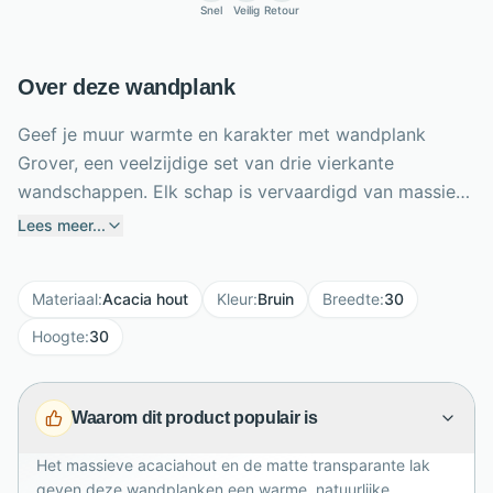
Snel
Veilig
Retour
Over deze wandplank
Geef je muur warmte en karakter met wandplank
Grover, een veelzijdige set van drie vierkante
wandschappen. Elk schap is vervaardigd van massief
acaciahout en afgewerkt met matte transparante lak,
Lees meer...
waardoor de natuurlijke houttekening prachtig
zichtbaar blijft. De drie formaten van 30, 35 en 40 cm
Materiaal
:
Acacia hout
Kleur
:
Bruin
Breedte
:
30
creëren samen een speelse wandcompositie. Met een
diepte van 15 cm bieden ze ruimte aan planten,
Hoogte
:
30
boeken, fotolijsten en favoriete woonaccessoires.
Dankzij de twee schroefgaatjes per schap monteer je
Waarom dit product populair is
de planken eenvoudig naar eigen inzicht. Grover past
moeiteloos in de woonkamer, hal, slaapkamer of
Het massieve acaciahout en de matte transparante lak
werkkamer en voegt daar stijlvolle, natuurlijke
geven deze wandplanken een warme, natuurlijke