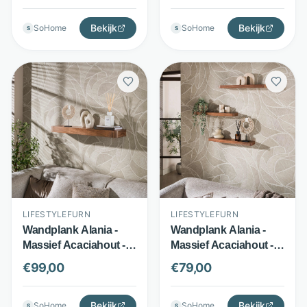
bruin - LifestyleFurn
Bekijk
Bekijk
SoHome
SoHome
S
S
LIFESTYLEFURN
LIFESTYLEFURN
Wandplank Alania -
Wandplank Alania -
Massief Acaciahout -
Massief Acaciahout -
100 cm Breed - Bruin -
Set van 3 - Bruin -
€
99,00
€
79,00
LifestyleFurn
LifestyleFurn
Bekijk
Bekijk
SoHome
SoHome
S
S