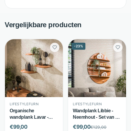
Vergelijkbare producten
-
23
%
LIFESTYLEFURN
LIFESTYLEFURN
Organische
Wandplank Libbie -
wandplank Lavar -
Neemhout - Set van 4 -
Massief acaciahout -
Naturel bruin -
€
99,00
€
99,00
€
129,00
Set van 3 - Naturel
LifestyleFurn