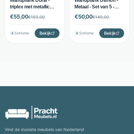
Wandplank Doria -
Wandplank Dishon -
triplex met metallic
Metaal - Set van 5 -
coating - 100 cm - grijs
Antiek brass -
€
55,00
€
50,00
€
159,00
€
149,00
- LifestyleFurn
LifestyleFurn
Bekijk
Bekijk
SoHome
SoHome
S
S
Vind de mooiste meubels van Nederland