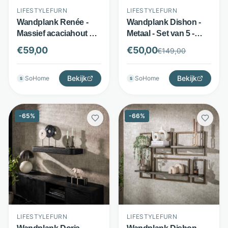
LIFESTYLEFURN
LIFESTYLEFURN
Wandplank Renée -
Wandplank Dishon -
Massief acaciahout en
Metaal - Set van 5 -
metaal - Set van 3 -
Antiek brass -
€
59,00
€
50,00
€
149,00
Naturel bruin -
LifestyleFurn
LifestyleFurn
Bekijk
Bekijk
SoHome
SoHome
S
S
-
65
%
-
66
%
LIFESTYLEFURN
LIFESTYLEFURN