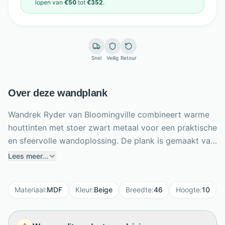
lopen van
€50
tot
€352
.
Snel
Veilig
Retour
Over deze wandplank
Wandrek Ryder van Bloomingville combineert warme
houttinten met stoer zwart metaal voor een praktische
en sfeervolle wandoplossing. De plank is gemaakt van
MDF en ijzer en heeft een compacte breedte van 46
Lees meer...
cm, hoogte van 10 cm en diepte van 11,5 cm. Op de
plank zet je kruiden, boeken of kleine decoratie, terwijl
Materiaal
:
MDF
Kleur
:
Beige
Breedte
:
46
Hoogte
:
10
de zwarte dwarsstang met twee meegeleverde haken
ruimte biedt voor theedoeken, kopjes of keukengerei.
Ideaal voor de keuken, hal of werkplek. Dankzij het